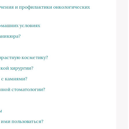
чения и профилактики онкологических
домашних условиях
аникюра?
озрастную косметику?
ской хирургии?
а с камнями?
нной стоматологии?
ы
 ими пользоваться?