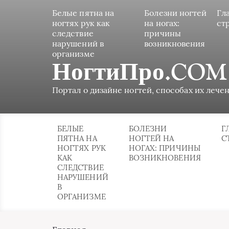
Белые пятна на
Болезни ногтей
Гл
ногтях рук как
на ногах:
ст
следствие
причины
нарушений в
возникновения
организме
НогтиПро.COM
Портал о дизайне ногтей, способах их лечен
БЕЛЫЕ
БОЛЕЗНИ
Г
ПЯТНА НА
НОГТЕЙ НА
С
НОГТЯХ РУК
НОГАХ: ПРИЧИНЫ
КАК
ВОЗНИКНОВЕНИЯ
СЛЕДСТВИЕ
НАРУШЕНИЙ
В
ОРГАНИЗМЕ