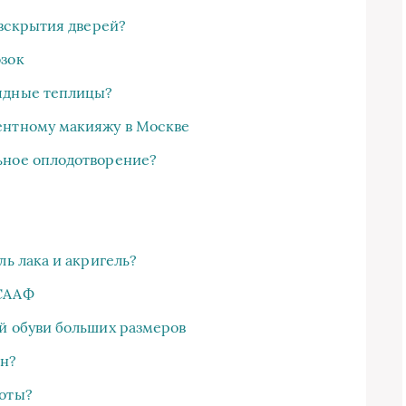
 вскрытия дверей?
озок
ядные теплицы?
ентному макияжу в Москве
ьное оплодотворение?
ль лака и акригель?
ОСААФ
й обуви больших размеров
йн?
соты?