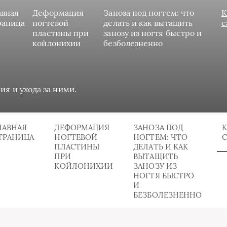
авная
Деформация
Заноза под ногтем: что
К
раница
ногтевой
делать и как вытащить
с
пластины при
занозу из ногтя быстро и
койлонихии
безболезненно
ия и ухода за ними.
ЛАВНАЯ
ДЕФОРМАЦИЯ
ЗАНОЗА ПОД
К
ТРАНИЦА
НОГТЕВОЙ
НОГТЕМ: ЧТО
ПЛАСТИНЫ
ДЕЛАТЬ И КАК
ПРИ
ВЫТАЩИТЬ
КОЙЛОНИХИИ
ЗАНОЗУ ИЗ
НОГТЯ БЫСТРО
И
БЕЗБОЛЕЗНЕННО