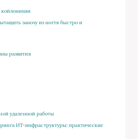
 койлонихии
вытащить занозу из ногтя быстро и
ины развития
сной удаленной работы
оринга ИТ-инфраструктуры: практические