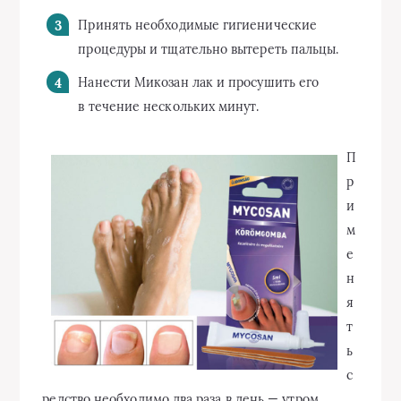
Принять необходимые гигиенические
процедуры и тщательно вытереть пальцы.
Нанести Микозан лак и просушить его
в течение нескольких минут.
П
р
и
м
е
н
я
т
ь
с
редство необходимо два раза в день — утром