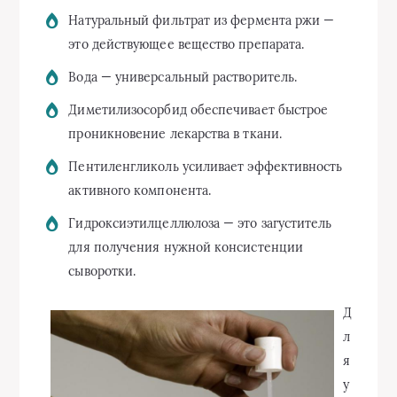
Натуральный фильтрат из фермента ржи —
это действующее вещество препарата.
Вода — универсальный растворитель.
Диметилизосорбид обеспечивает быстрое
проникновение лекарства в ткани.
Пентиленгликоль усиливает эффективность
активного компонента.
Гидроксиэтилцеллюлоза — это загуститель
для получения нужной консистенции
сыворотки.
Д
л
я
у