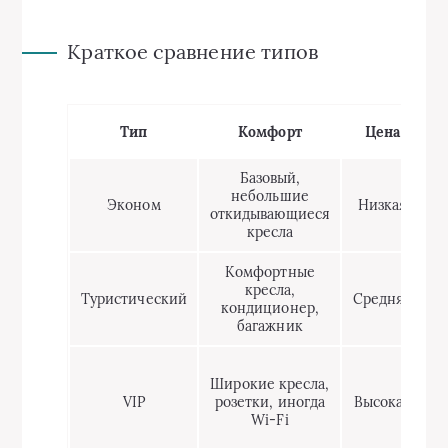
Краткое сравнение типов
Тип
Комфорт
Цена
П
Базовый,
небольшие
Эконом
Низкая
откидывающиеся
о
кресла
Комфортные
кресла,
Туристический
Средняя
кондиционер,
н
багажник
Широкие кресла,
VIP
розетки, иногда
Высокая
Wi‑Fi