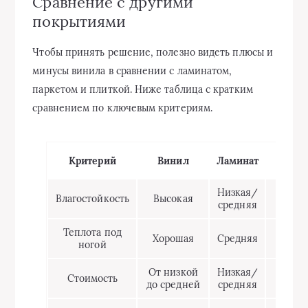
Сравнение с другими
покрытиями
Чтобы принять решение, полезно видеть плюсы и
минусы винила в сравнении с ламинатом,
паркетом и плиткой. Ниже таблица с кратким
сравнением по ключевым критериям.
Критерий
Винил
Ламинат
Парк
Низкая/
Влагостойкость
Высокая
Низк
средняя
Теплота под
Хорошая
Средняя
Отлич
ногой
От низкой
Низкая/
Стоимость
Высо
до средней
средняя