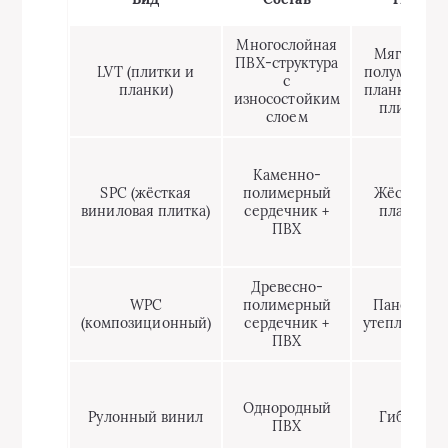
Многослойная
Мягкие/
ПВХ-структура
LVT (плитки и
полумягкие
с
планки)
планки или
износостойким
плитки
слоем
Каменно-
SPC (жёсткая
полимерный
Жёсткие
виниловая плитка)
сердечник +
планки
ПВХ
Древесно-
WPC
полимерный
Панели с
(композиционный)
сердечник +
утеплением
ПВХ
Однородный
Рулонный винил
Гибкий
ПВХ