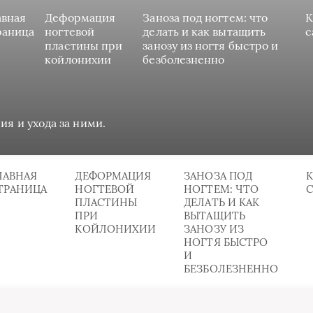
авная
Деформация
Заноза под ногтем: что
К
раница
ногтевой
делать и как вытащить
с
пластины при
занозу из ногтя быстро и
койлонихии
безболезненно
ия и ухода за ними.
ЛАВНАЯ
ДЕФОРМАЦИЯ
ЗАНОЗА ПОД
К
ТРАНИЦА
НОГТЕВОЙ
НОГТЕМ: ЧТО
ПЛАСТИНЫ
ДЕЛАТЬ И КАК
ПРИ
ВЫТАЩИТЬ
КОЙЛОНИХИИ
ЗАНОЗУ ИЗ
НОГТЯ БЫСТРО
И
БЕЗБОЛЕЗНЕННО