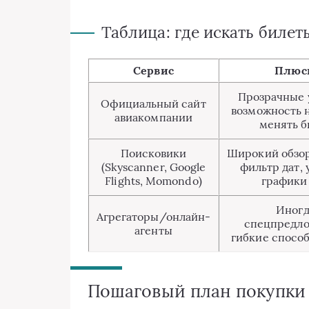
Таблица: где искать билеты
Сервис
Плюс
Прозрачные 
Официальный сайт
возможность 
авиакомпании
менять б
Поисковики
Широкий обзор
(Skyscanner, Google
фильтр дат,
Flights, Momondo)
графики
Иногд
Агрегаторы/онлайн-
спецпредло
агенты
гибкие спосо
Пошаговый план покупки