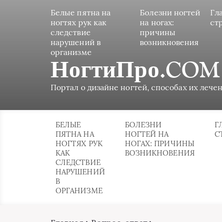
Белые пятна на
Болезни ногтей
Гл
ногтях рук как
на ногах:
ст
следствие
причины
нарушений в
возникновения
организме
НогтиПро.COM
Портал о дизайне ногтей, способах их лечен
БЕЛЫЕ
БОЛЕЗНИ
Г
ПЯТНА НА
НОГТЕЙ НА
С
НОГТЯХ РУК
НОГАХ: ПРИЧИНЫ
КАК
ВОЗНИКНОВЕНИЯ
СЛЕДСТВИЕ
НАРУШЕНИЙ
В
ОРГАНИЗМЕ