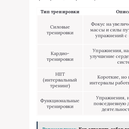
Тип тренировки
Опис
Фокус на увели
Силовые
массы и силы п
тренировки
упражнений с
Упражнения, н
Кардио-
улучшение серд
тренировки
сист
HIIT
Короткие, но
(интервальный
интервалы работ
тренинг)
Упражнения,
Функциональные
повседневную 
тренировки
деятельност