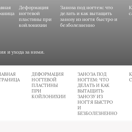
авная
Деформация
Заноза под ногтем: что
К
раница
ногтевой
делать и как вытащить
с
пластины при
занозу из ногтя быстро и
койлонихии
безболезненно
ия и ухода за ними.
ЛАВНАЯ
ДЕФОРМАЦИЯ
ЗАНОЗА ПОД
К
ТРАНИЦА
НОГТЕВОЙ
НОГТЕМ: ЧТО
ПЛАСТИНЫ
ДЕЛАТЬ И КАК
ПРИ
ВЫТАЩИТЬ
КОЙЛОНИХИИ
ЗАНОЗУ ИЗ
НОГТЯ БЫСТРО
И
БЕЗБОЛЕЗНЕННО