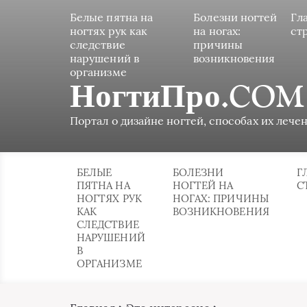
Белые пятна на
Болезни ногтей
Гл
ногтях рук как
на ногах:
ст
следствие
причины
нарушений в
возникновения
организме
НогтиПро.COM
Портал о дизайне ногтей, способах их лечен
БЕЛЫЕ
БОЛЕЗНИ
Г
ПЯТНА НА
НОГТЕЙ НА
С
НОГТЯХ РУК
НОГАХ: ПРИЧИНЫ
КАК
ВОЗНИКНОВЕНИЯ
СЛЕДСТВИЕ
НАРУШЕНИЙ
В
ОРГАНИЗМЕ