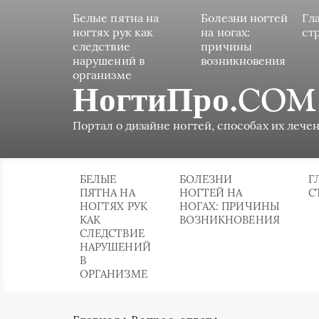
Белые пятна на
Болезни ногтей
Гл
ногтях рук как
на ногах:
ст
следствие
причины
нарушений в
возникновения
организме
НогтиПро.COM
Портал о дизайне ногтей, способах их лечен
БЕЛЫЕ
БОЛЕЗНИ
Г
ПЯТНА НА
НОГТЕЙ НА
С
НОГТЯХ РУК
НОГАХ: ПРИЧИНЫ
КАК
ВОЗНИКНОВЕНИЯ
СЛЕДСТВИЕ
НАРУШЕНИЙ
В
ОРГАНИЗМЕ