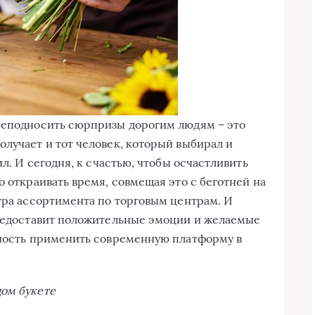
преподносить сюрпризы дорогим людям – это
олучает и тот человек, который выбирал и
ил. И сегодня, к счастью, чтобы осчастливить
о откраивать время, совмещая это с беготней на
отра ассортимента по торговым центрам. И
предоставит положительные эмоции и желаемые
жность применить современную платформу в
дом букете