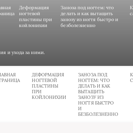
авная
Деформация
Заноза под ногтем: что
К
раница
ногтевой
делать и как вытащить
с
пластины при
занозу из ногтя быстро и
койлонихии
безболезненно
ия и ухода за ними.
ЛАВНАЯ
ДЕФОРМАЦИЯ
ЗАНОЗА ПОД
К
ТРАНИЦА
НОГТЕВОЙ
НОГТЕМ: ЧТО
ПЛАСТИНЫ
ДЕЛАТЬ И КАК
ПРИ
ВЫТАЩИТЬ
КОЙЛОНИХИИ
ЗАНОЗУ ИЗ
НОГТЯ БЫСТРО
И
БЕЗБОЛЕЗНЕННО