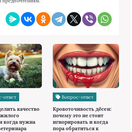
м предпочтениям.
-ответ
Вопрос-ответ
делить качество
Кровоточивость дёсен:
ожилого
почему это не стоит
и когда нужна
игнорировать и когда
етеринара
пора обратиться к