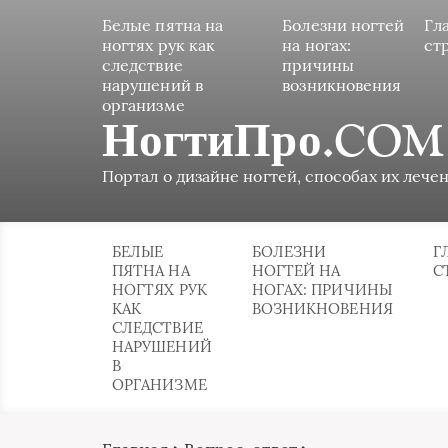
Белые пятна на
Болезни ногтей
Гл
ногтях рук как
на ногах:
ст
следствие
причины
нарушений в
возникновения
организме
НогтиПро.COM
Портал о дизайне ногтей, способах их лечен
БЕЛЫЕ
БОЛЕЗНИ
Г
ПЯТНА НА
НОГТЕЙ НА
С
НОГТЯХ РУК
НОГАХ: ПРИЧИНЫ
КАК
ВОЗНИКНОВЕНИЯ
СЛЕДСТВИЕ
НАРУШЕНИЙ
В
ОРГАНИЗМЕ