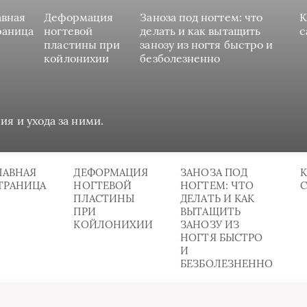
авная
Деформация
Заноза под ногтем: что
К
раница
ногтевой
делать и как вытащить
с
пластины при
занозу из ногтя быстро и
койлонихии
безболезненно
ия и ухода за ними.
ЛАВНАЯ
ДЕФОРМАЦИЯ
ЗАНОЗА ПОД
К
ТРАНИЦА
НОГТЕВОЙ
НОГТЕМ: ЧТО
ПЛАСТИНЫ
ДЕЛАТЬ И КАК
ПРИ
ВЫТАЩИТЬ
КОЙЛОНИХИИ
ЗАНОЗУ ИЗ
НОГТЯ БЫСТРО
И
БЕЗБОЛЕЗНЕННО