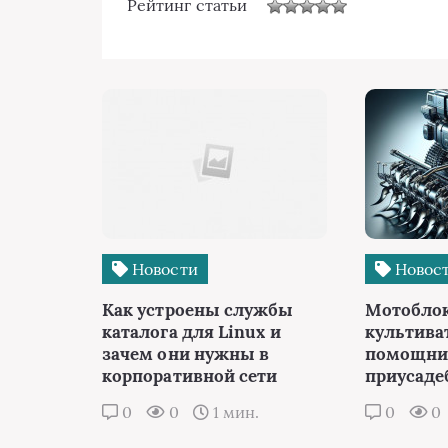
Рейтинг статьи
Новости
Новос
Как устроены службы
Мотоблок
каталога для Linux и
культива
зачем они нужны в
помощник
корпоративной сети
приусаде
0
0
1 мин.
0
0