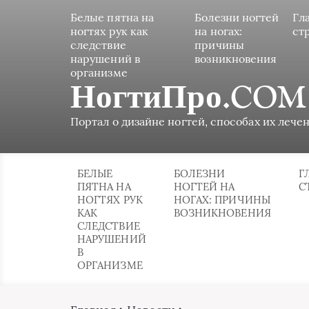
Белые пятна на
Болезни ногтей
Гл
ногтях рук как
на ногах:
ст
следствие
причины
нарушений в
возникновения
организме
НогтиПро.COM
Портал о дизайне ногтей, способах их лечен
БЕЛЫЕ
БОЛЕЗНИ
Г
ПЯТНА НА
НОГТЕЙ НА
С
НОГТЯХ РУК
НОГАХ: ПРИЧИНЫ
КАК
ВОЗНИКНОВЕНИЯ
СЛЕДСТВИЕ
НАРУШЕНИЙ
В
ОРГАНИЗМЕ