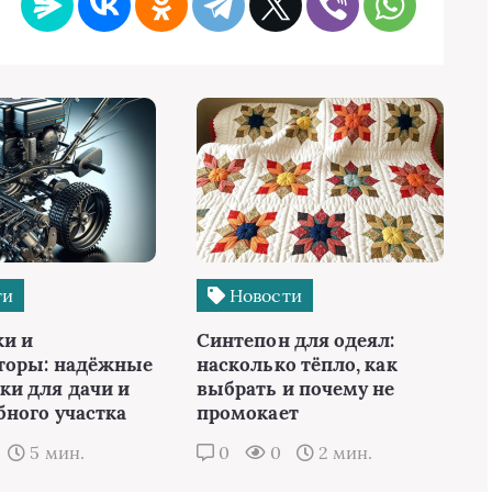
ти
Новости
и и
Синтепон для одеял:
торы: надёжные
насколько тёпло, как
и для дачи и
выбрать и почему не
бного участка
промокает
5 мин.
0
0
2 мин.