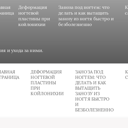
авная
Деформация
Заноза под ногтем: что
К
раница
ногтевой
делать и как вытащить
с
пластины при
занозу из ногтя быстро и
койлонихии
безболезненно
ия и ухода за ними.
ЛАВНАЯ
ДЕФОРМАЦИЯ
ЗАНОЗА ПОД
К
ТРАНИЦА
НОГТЕВОЙ
НОГТЕМ: ЧТО
ПЛАСТИНЫ
ДЕЛАТЬ И КАК
ПРИ
ВЫТАЩИТЬ
КОЙЛОНИХИИ
ЗАНОЗУ ИЗ
НОГТЯ БЫСТРО
И
БЕЗБОЛЕЗНЕННО