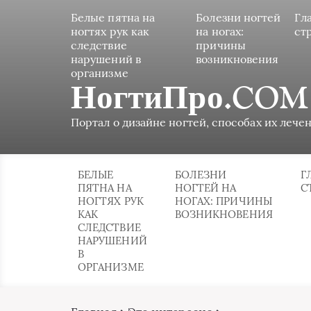
Белые пятна на
Болезни ногтей
Гл
ногтях рук как
на ногах:
ст
следствие
причины
нарушений в
возникновения
организме
НогтиПро.COM
Портал о дизайне ногтей, способах их лечен
БЕЛЫЕ
БОЛЕЗНИ
Г
ПЯТНА НА
НОГТЕЙ НА
С
НОГТЯХ РУК
НОГАХ: ПРИЧИНЫ
КАК
ВОЗНИКНОВЕНИЯ
СЛЕДСТВИЕ
НАРУШЕНИЙ
В
ОРГАНИЗМЕ