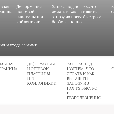
авная
Деформация
Заноза под ногтем: что
К
раница
ногтевой
делать и как вытащить
с
пластины при
занозу из ногтя быстро и
койлонихии
безболезненно
ия и ухода за ними.
ЛАВНАЯ
ДЕФОРМАЦИЯ
ЗАНОЗА ПОД
К
ТРАНИЦА
НОГТЕВОЙ
НОГТЕМ: ЧТО
ПЛАСТИНЫ
ДЕЛАТЬ И КАК
ПРИ
ВЫТАЩИТЬ
КОЙЛОНИХИИ
ЗАНОЗУ ИЗ
НОГТЯ БЫСТРО
И
БЕЗБОЛЕЗНЕННО