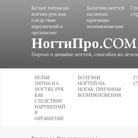
Белые пятна на
Болезни ногтей
Гл
ногтях рук как
на ногах:
ст
следствие
причины
нарушений в
возникновения
организме
НогтиПро.COM
Портал о дизайне ногтей, способах их лечен
БЕЛЫЕ
БОЛЕЗНИ
Г
ПЯТНА НА
НОГТЕЙ НА
С
НОГТЯХ РУК
НОГАХ: ПРИЧИНЫ
КАК
ВОЗНИКНОВЕНИЯ
СЛЕДСТВИЕ
НАРУШЕНИЙ
В
ОРГАНИЗМЕ