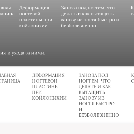
авная
Деформация
Заноза под ногтем: что
К
раница
ногтевой
делать и как вытащить
с
пластины при
занозу из ногтя быстро и
койлонихии
безболезненно
ия и ухода за ними.
ЛАВНАЯ
ДЕФОРМАЦИЯ
ЗАНОЗА ПОД
К
ТРАНИЦА
НОГТЕВОЙ
НОГТЕМ: ЧТО
ПЛАСТИНЫ
ДЕЛАТЬ И КАК
ПРИ
ВЫТАЩИТЬ
КОЙЛОНИХИИ
ЗАНОЗУ ИЗ
НОГТЯ БЫСТРО
И
БЕЗБОЛЕЗНЕННО