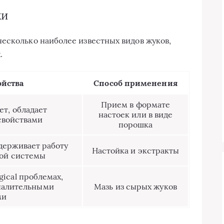
ки
есколько наиболее известных видов жуков,
.
ойства
Способ применения
Прием в формате
т, обладает
настоек или в виде
свойствами
порошка
держивает работу
Настойка и экстракты
ой системы
gical проблемах,
палительными
Мазь из сырых жуков
ми