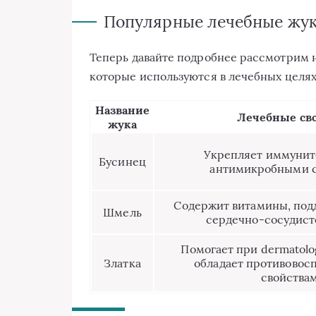
Популярные лечебные жу
Теперь давайте подробнее рассмотрим н
которые используются в лечебных целях
Название
Лечебные св
жука
Укрепляет иммуните
Бусинец
антимикробными 
Содержит витамины, под
Шмель
сердечно-сосудист
Помогает при dermatolo
Златка
обладает противовос
свойства