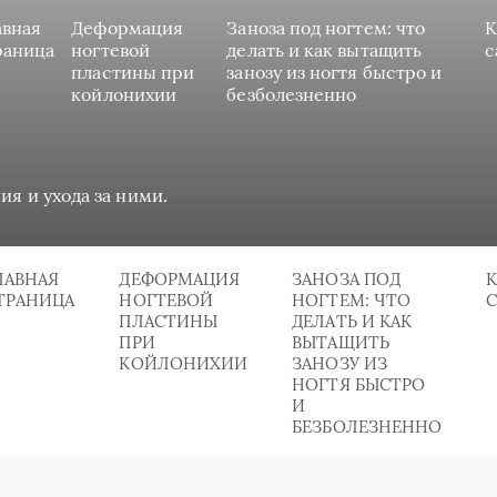
авная
Деформация
Заноза под ногтем: что
К
раница
ногтевой
делать и как вытащить
с
пластины при
занозу из ногтя быстро и
койлонихии
безболезненно
ия и ухода за ними.
ЛАВНАЯ
ДЕФОРМАЦИЯ
ЗАНОЗА ПОД
К
ТРАНИЦА
НОГТЕВОЙ
НОГТЕМ: ЧТО
ПЛАСТИНЫ
ДЕЛАТЬ И КАК
ПРИ
ВЫТАЩИТЬ
КОЙЛОНИХИИ
ЗАНОЗУ ИЗ
НОГТЯ БЫСТРО
И
БЕЗБОЛЕЗНЕННО