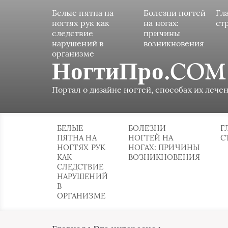
Белые пятна на
Болезни ногтей
Гл
ногтях рук как
на ногах:
ст
следствие
причины
нарушений в
возникновения
организме
НогтиПро.COM
Портал о дизайне ногтей, способах их лечен
БЕЛЫЕ
БОЛЕЗНИ
Г
ПЯТНА НА
НОГТЕЙ НА
С
НОГТЯХ РУК
НОГАХ: ПРИЧИНЫ
КАК
ВОЗНИКНОВЕНИЯ
СЛЕДСТВИЕ
НАРУШЕНИЙ
В
ОРГАНИЗМЕ