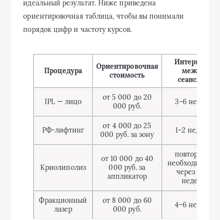
идеальный результат. Ниже приведена
ориентировочная таблица, чтобы вы понимали
порядок цифр и частоту курсов.
Интервалы
Ориентировочная
Процедура
между
стоимость
сеансами
от 5 000 до 20
IPL — лицо
3–6 недель
000 руб.
от 4 000 до 25
РФ-лифтинг
1–2 недели
000 руб. за зону
повтор при
от 10 000 до 40
необходимости
Криолиполиз
000 руб. за
через 6–12
аппликатор
недель
Фракционный
от 8 000 до 60
4–6 недель
лазер
000 руб.