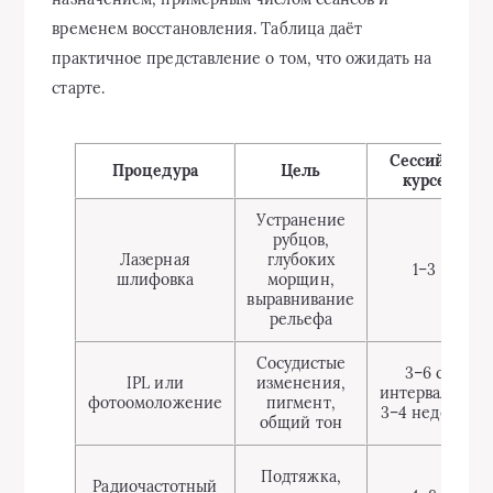
временем восстановления. Таблица даёт
практичное представление о том, что ожидать на
старте.
Сессий в
Процедура
Цель
курсе
Устранение
рубцов,
Лазерная
глубоких
1–3
шлифовка
морщин,
выравнивание
рельефа
Сосудистые
3–6 с
IPL или
изменения,
интервалом
фотоомоложение
пигмент,
3–4 недели
общий тон
Подтяжка,
Радиочастотный