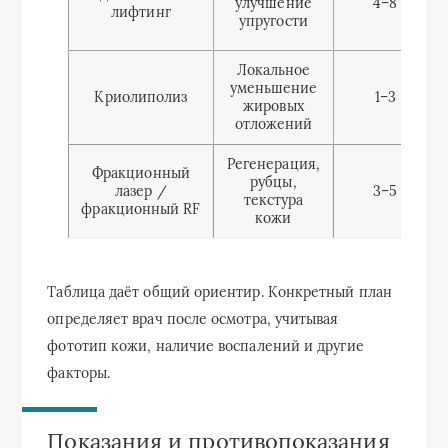
улучшение
4–8
лифтинг
упругости
Локальное
уменьшение
Криолиполиз
1–3
жировых
отложений
Регенерация,
Фракционный
рубцы,
лазер /
3–5
текстура
фракционный RF
кожи
Таблица даёт общий ориентир. Конкретный план
определяет врач после осмотра, учитывая
фототип кожи, наличие воспалений и другие
факторы.
Показания и противопоказания