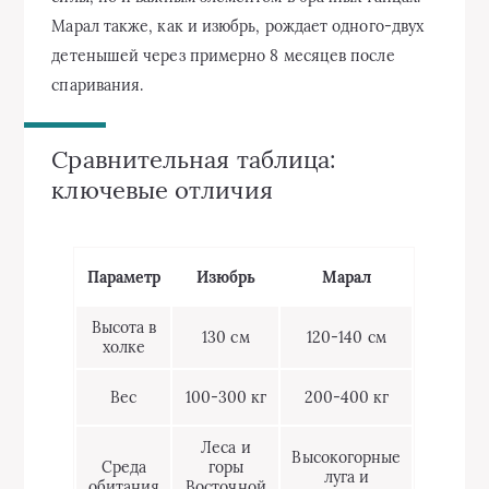
Марал также, как и изюбрь, рождает одного-двух
детенышей через примерно 8 месяцев после
спаривания.
Сравнительная таблица:
ключевые отличия
Параметр
Изюбрь
Марал
Высота в
130 см
120-140 см
холке
Вес
100-300 кг
200-400 кг
Леса и
Высокогорные
Среда
горы
луга и
обитания
Восточной