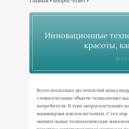
Главная
Вопрос-ответ
Инновационные техн
красоты, к
15:43
Всего несколько десятилетий назад инд
словосочетание «бьюти-технологии» мал
потребителя. В этих хитросплетениях м
маникюрши или косметологи. С тех пор
значительные технологические изменен
поистине захватывающими научными до