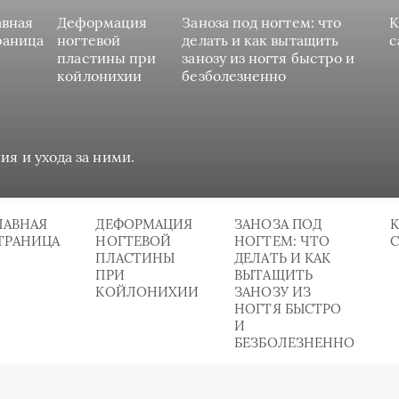
авная
Деформация
Заноза под ногтем: что
К
раница
ногтевой
делать и как вытащить
с
пластины при
занозу из ногтя быстро и
койлонихии
безболезненно
ия и ухода за ними.
ЛАВНАЯ
ДЕФОРМАЦИЯ
ЗАНОЗА ПОД
К
ТРАНИЦА
НОГТЕВОЙ
НОГТЕМ: ЧТО
ПЛАСТИНЫ
ДЕЛАТЬ И КАК
ПРИ
ВЫТАЩИТЬ
КОЙЛОНИХИИ
ЗАНОЗУ ИЗ
НОГТЯ БЫСТРО
И
БЕЗБОЛЕЗНЕННО