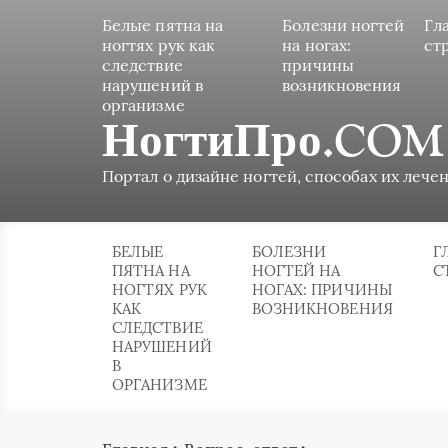
Белые пятна на
Болезни ногтей
Гл
ногтях рук как
на ногах:
ст
следствие
причины
нарушений в
возникновения
организме
НогтиПро.COM
Портал о дизайне ногтей, способах их лечен
БЕЛЫЕ
БОЛЕЗНИ
Г
ПЯТНА НА
НОГТЕЙ НА
С
НОГТЯХ РУК
НОГАХ: ПРИЧИНЫ
КАК
ВОЗНИКНОВЕНИЯ
СЛЕДСТВИЕ
НАРУШЕНИЙ
В
ОРГАНИЗМЕ