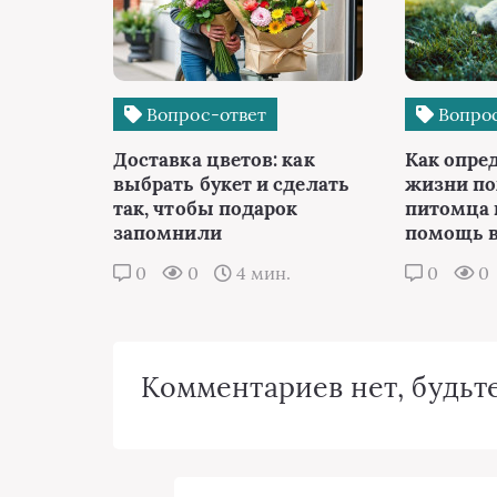
Вопрос-ответ
Вопрос
Доставка цветов: как
Как опре
выбрать букет и сделать
жизни п
так, чтобы подарок
питомца 
запомнили
помощь в
0
0
4 мин.
0
0
Комментариев нет, будьте