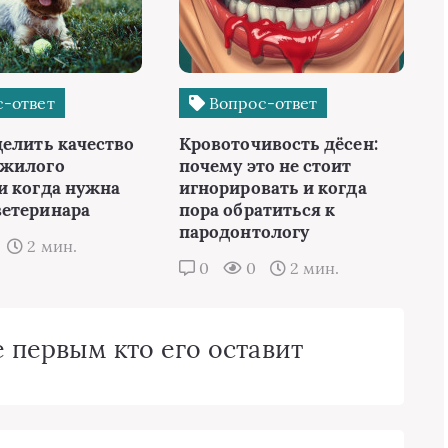
-ответ
Вопрос-ответ
делить качество
Кровоточивость дёсен:
ожилого
почему это не стоит
и когда нужна
игнорировать и когда
етеринара
пора обратиться к
пародонтологу
2 мин.
0
0
2 мин.
 первым кто его оставит