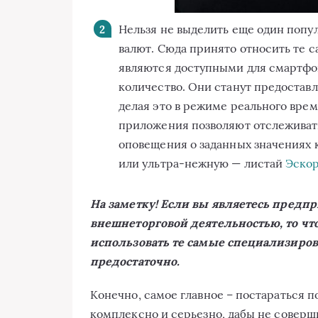
Нельзя не выделить еще один попу
валют. Сюда принято относить те 
являются доступными для смартфо
количество. Они станут предостав
делая это в режиме реального врем
приложения позволяют отслеживать
оповещения о заданных значениях к
или ультра-нежную — листай
Эско
На заметку! Если вы являетесь предп
внешнеторговой деятельностью, то что
использовать те самые специализиров
предостаточно.
Конечно, самое главное – постараться п
комплексно и серьезно, дабы не соверши