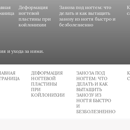
авная
Деформация
Заноза под ногтем: что
К
раница
ногтевой
делать и как вытащить
с
пластины при
занозу из ногтя быстро и
койлонихии
безболезненно
ия и ухода за ними.
ЛАВНАЯ
ДЕФОРМАЦИЯ
ЗАНОЗА ПОД
К
ТРАНИЦА
НОГТЕВОЙ
НОГТЕМ: ЧТО
ПЛАСТИНЫ
ДЕЛАТЬ И КАК
ПРИ
ВЫТАЩИТЬ
КОЙЛОНИХИИ
ЗАНОЗУ ИЗ
НОГТЯ БЫСТРО
И
БЕЗБОЛЕЗНЕННО