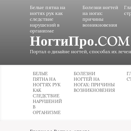
Белые пятна на
Болезни ногтей
Гл
ногтях рук как
на ногах:
ст
следствие
причины
нарушений в
возникновения
организме
НогтиПро.COM
Портал о дизайне ногтей, способах их лечен
БЕЛЫЕ
БОЛЕЗНИ
Г
ПЯТНА НА
НОГТЕЙ НА
С
НОГТЯХ РУК
НОГАХ: ПРИЧИНЫ
КАК
ВОЗНИКНОВЕНИЯ
СЛЕДСТВИЕ
НАРУШЕНИЙ
В
ОРГАНИЗМЕ