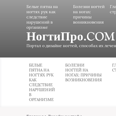
Белые пятна на
Болезни ногтей
Гл
ногтях рук как
на ногах:
ст
следствие
причины
нарушений в
возникновения
организме
НогтиПро.COM
Портал о дизайне ногтей, способах их лечен
БЕЛЫЕ
БОЛЕЗНИ
Г
ПЯТНА НА
НОГТЕЙ НА
С
НОГТЯХ РУК
НОГАХ: ПРИЧИНЫ
КАК
ВОЗНИКНОВЕНИЯ
СЛЕДСТВИЕ
НАРУШЕНИЙ
В
ОРГАНИЗМЕ