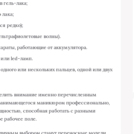
в гель-лака;
 лака;
ся редко);
ультрафиолетовые волны).
араты, работающие от аккумулятора.
или led-ламп.
 одного или нескольких пальцев, одной или двух
уделить внимание именно перечисленным
, занимающегося маникюром профессионально,
щностью, способная работать с разными
 рабочее поле.
отличным выбором станут переносные модели.