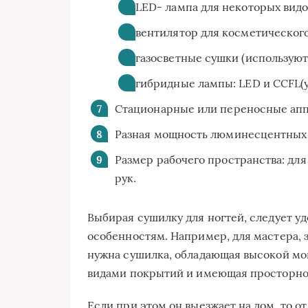
LED- лампа для некоторых видо
вентилятор для косметического
газосветные сушки (используют
гибридные лампы: LED и CCFL(
Стационарные или переносные апп
Разная мощность люминесцентных 
Размер рабочего пространства: для
рук.
Выбирая сушилку для ногтей, следует 
особенностям. Например, для мастера
нужна сушилка, обладающая высокой мо
видами покрытий и имеющая просторное
Если при этом он выезжает на дом, то 