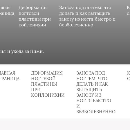
авная
Деформация
Заноза под ногтем: что
К
раница
ногтевой
делать и как вытащить
с
пластины при
занозу из ногтя быстро и
койлонихии
безболезненно
ия и ухода за ними.
ЛАВНАЯ
ДЕФОРМАЦИЯ
ЗАНОЗА ПОД
К
ТРАНИЦА
НОГТЕВОЙ
НОГТЕМ: ЧТО
ПЛАСТИНЫ
ДЕЛАТЬ И КАК
ПРИ
ВЫТАЩИТЬ
КОЙЛОНИХИИ
ЗАНОЗУ ИЗ
НОГТЯ БЫСТРО
И
БЕЗБОЛЕЗНЕННО