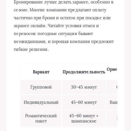
Бронирование лучше делать заранее, особенно в
сезоне. Многие компании предлагают оплату
частично при брони и остаток при посадке или
заранее онлайн. Читайте условия отмен и
переносов: погодные ситуации бывают
неожиданными, и хорошая компания предложит
гибкие решения.
Ориентиро
Вариант
Продолжительность
цена
Групповой
30–45 минут
Средн
Индивидуальный
45–60 минут
Выше сре
Романтический
45–60 минут +
Высок
пакет
шампанское