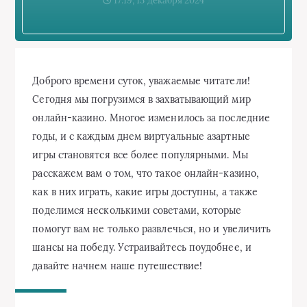
17:19, 15 декабря 2024
Доброго времени суток, уважаемые читатели!
Сегодня мы погрузимся в захватывающий мир
онлайн-казино. Многое изменилось за последние
годы, и с каждым днем виртуальные азартные
игры становятся все более популярными. Мы
расскажем вам о том, что такое онлайн-казино,
как в них играть, какие игры доступны, а также
поделимся несколькими советами, которые
помогут вам не только развлечься, но и увеличить
шансы на победу. Устраивайтесь поудобнее, и
давайте начнем наше путешествие!