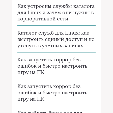
Как устроены службы каталога
для Linux и зачем они нужны в
корпоративной сети
Каталог служб для Linux: как
выстроить единый доступ и не
утонуть в учетных записях
Как запустить хоррор без
ошибок и быстро настроить
игру на ПК
Как запустить хоррор без
ошибок и быстро настроить
игру на ПК
Как выбрать букет роз для