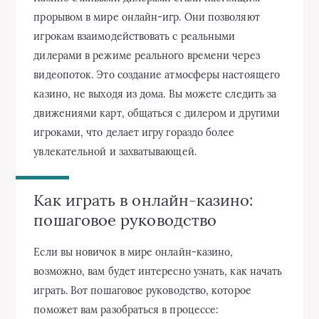
прорывом в мире онлайн-игр. Они позволяют
игрокам взаимодействовать с реальными
дилерами в режиме реального времени через
видеопоток. Это создание атмосферы настоящего
казино, не выходя из дома. Вы можете следить за
движениями карт, общаться с дилером и другими
игроками, что делает игру гораздо более
увлекательной и захватывающей.
Как играть в онлайн-казино:
пошаговое руководство
Если вы новичок в мире онлайн-казино,
возможно, вам будет интересно узнать, как начать
играть. Вот пошаговое руководство, которое
поможет вам разобраться в процессе: