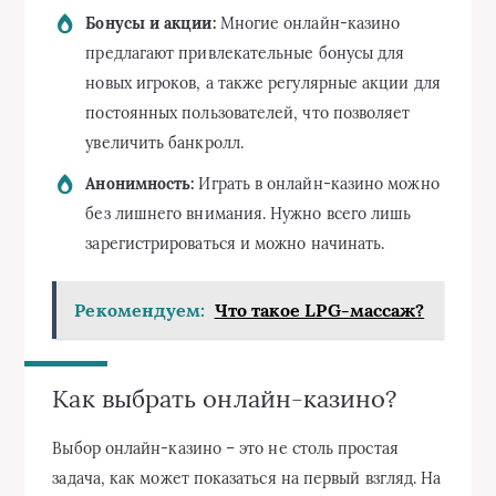
Бонусы и акции:
Многие онлайн-казино
предлагают привлекательные бонусы для
новых игроков, а также регулярные акции для
постоянных пользователей, что позволяет
увеличить банкролл.
Анонимность:
Играть в онлайн-казино можно
без лишнего внимания. Нужно всего лишь
зарегистрироваться и можно начинать.
Рекомендуем:
Что такое LPG-массаж?
Как выбрать онлайн-казино?
Выбор онлайн-казино – это не столь простая
задача, как может показаться на первый взгляд. На