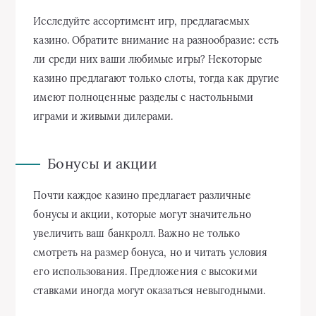
Исследуйте ассортимент игр, предлагаемых
казино. Обратите внимание на разнообразие: есть
ли среди них ваши любимые игры? Некоторые
казино предлагают только слоты, тогда как другие
имеют полноценные разделы с настольными
играми и живыми дилерами.
Бонусы и акции
Почти каждое казино предлагает различные
бонусы и акции, которые могут значительно
увеличить ваш банкролл. Важно не только
смотреть на размер бонуса, но и читать условия
его использования. Предложения с высокими
ставками иногда могут оказаться невыгодными.