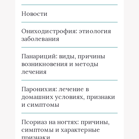
Новости
Ониходистрофия: этиология
заболевания
Панариций: виды, причины
возникновения и методы
лечения
Паронихия: лечение в
домашних условиях, признаки
и симптомы
Псориаз на ногтях: причины,
симптомы и характерные
признаки