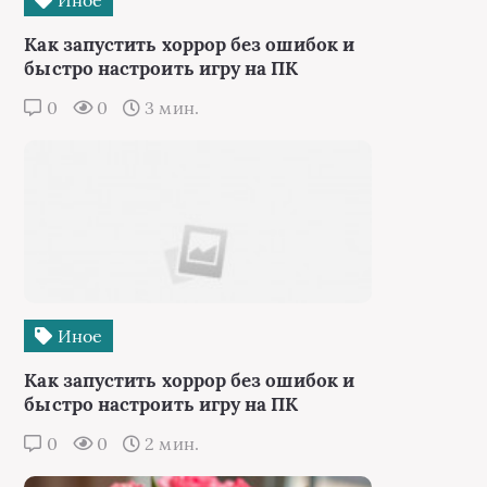
Как запустить хоррор без ошибок и
быстро настроить игру на ПК
0
0
3 мин.
Иное
Как запустить хоррор без ошибок и
быстро настроить игру на ПК
0
0
2 мин.