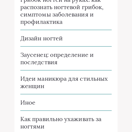
распознать ногтевой грибок,
симптомы заболевания и
профилактика
Дизайн ногтей
Заусенец: определение и
последствия
Идеи маникюра для стильных
женщин
Иное
Как правильно ухаживать за
ногтями