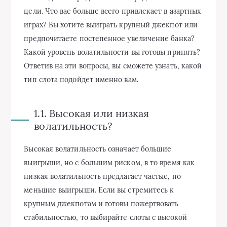
цели. Что вас больше всего привлекает в азартных
играх? Вы хотите выиграть крупный джекпот или
предпочитаете постепенное увеличение банка?
Какой уровень волатильности вы готовы принять?
Ответив на эти вопросы, вы сможете узнать, какой
тип слота подойдет именно вам.
1.1. Высокая или низкая
волатильность?
Высокая волатильность означает большие
выигрыши, но с большим риском, в то время как
низкая волатильность предлагает частые, но
меньшие выигрыши. Если вы стремитесь к
крупным джекпотам и готовы пожертвовать
стабильностью, то выбирайте слоты с высокой