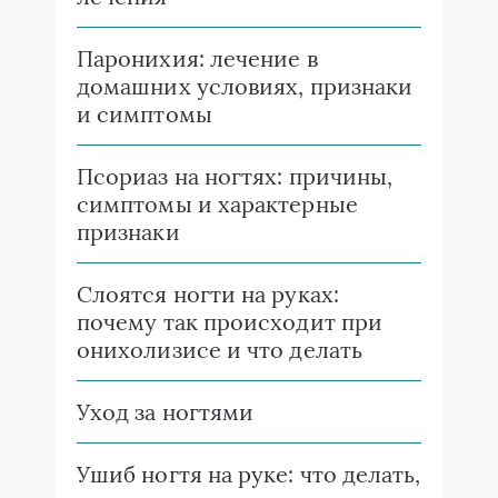
Паронихия: лечение в
домашних условиях, признаки
и симптомы
Псориаз на ногтях: причины,
симптомы и характерные
признаки
Слоятся ногти на руках:
почему так происходит при
онихолизисе и что делать
Уход за ногтями
Ушиб ногтя на руке: что делать,