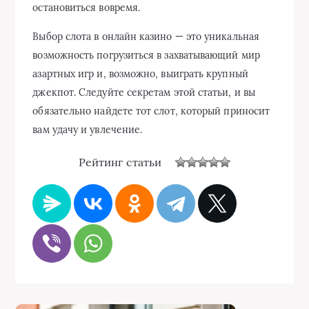
остановиться вовремя.
Выбор слота в онлайн казино — это уникальная
возможность погрузиться в захватывающий мир
азартных игр и, возможно, выиграть крупный
джекпот. Следуйте секретам этой статьи, и вы
обязательно найдете тот слот, который приносит
вам удачу и увлечение.
Рейтинг статьи