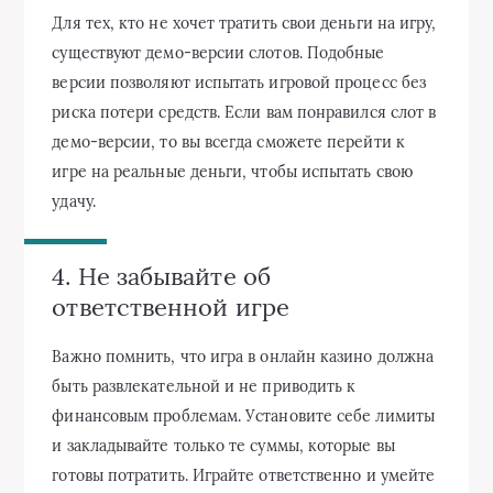
Для тех, кто не хочет тратить свои деньги на игру,
существуют демо-версии слотов. Подобные
версии позволяют испытать игровой процесс без
риска потери средств. Если вам понравился слот в
демо-версии, то вы всегда сможете перейти к
игре на реальные деньги, чтобы испытать свою
удачу.
4. Не забывайте об
ответственной игре
Важно помнить, что игра в онлайн казино должна
быть развлекательной и не приводить к
финансовым проблемам. Установите себе лимиты
и закладывайте только те суммы, которые вы
готовы потратить. Играйте ответственно и умейте