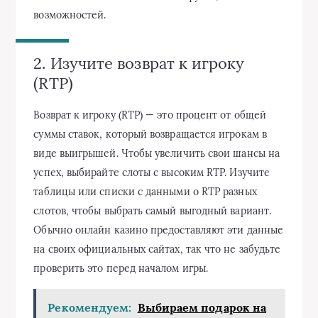
возможностей.
2. Изучите возврат к игроку
(RTP)
Возврат к игроку (RTP) — это процент от общей
суммы ставок, который возвращается игрокам в
виде выигрышей. Чтобы увеличить свои шансы на
успех, выбирайте слоты с высоким RTP. Изучите
таблицы или списки с данными о RTP разных
слотов, чтобы выбрать самый выгодный вариант.
Обычно онлайн казино предоставляют эти данные
на своих официальных сайтах, так что не забудьте
проверить это перед началом игры.
Рекомендуем:
Выбираем подарок на