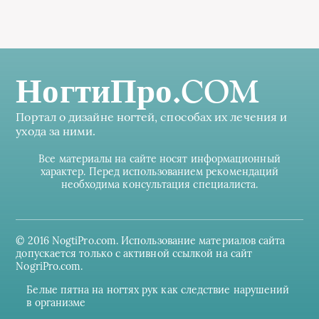
НогтиПро.COM
Портал о дизайне ногтей, способах их лечения и
ухода за ними.
Все материалы на сайте носят информационный
характер. Перед использованием рекомендаций
необходима консультация специалиста.
© 2016 NogtiPro.com. Использование материалов сайта
допускается только с активной ссылкой на сайт
NogriPro.com.
Белые пятна на ногтях рук как следствие нарушений
в организме