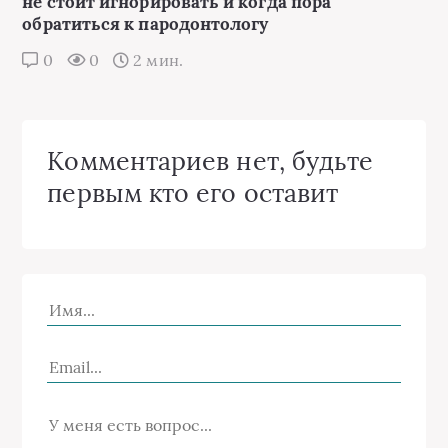
не стоит игнорировать и когда пора
обратиться к пародонтологу
0
0
2 мин.
Комментариев нет, будьте
первым кто его оставит