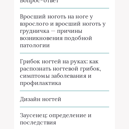
Вопрос-ответ
Вросший ноготь на ноге у
взрослого и вросший ноготь у
грудничка — причины
возникновения подобной
патологии
Грибок ногтей на руках: как
распознать ногтевой грибок,
симптомы заболевания и
профилактика
Дизайн ногтей
Заусенец: определение и
последствия