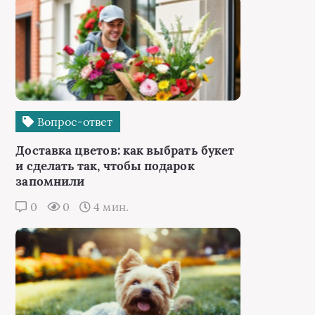
Вопрос-ответ
Доставка цветов: как выбрать букет
и сделать так, чтобы подарок
запомнили
0
0
4 мин.