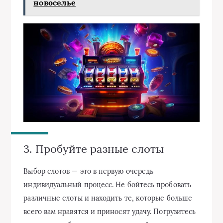
новоселье
3. Пробуйте разные слоты
Выбор слотов — это в первую очередь
индивидуальный процесс. Не бойтесь пробовать
различные слоты и находить те, которые больше
всего вам нравятся и приносят удачу. Погрузитесь