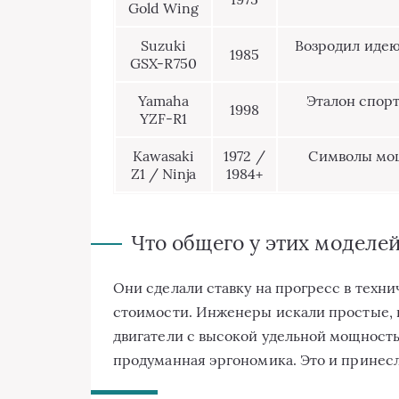
Gold Wing
Suzuki
Возродил идею
1985
GSX-R750
Yamaha
Эталон спор
1998
YZF-R1
Kawasaki
1972 /
Символы мощ
Z1 / Ninja
1984+
Что общего у этих моделе
Они сделали ставку на прогресс в техн
стоимости. Инженеры искали простые,
двигатели с высокой удельной мощность
продуманная эргономика. Это и принесл