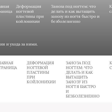
авная
Деформация
Заноза под ногтем: что
К
раница
ногтевой
делать и как вытащить
с
пластины при
занозу из ногтя быстро и
койлонихии
безболезненно
ия и ухода за ними.
ЛАВНАЯ
ДЕФОРМАЦИЯ
ЗАНОЗА ПОД
К
ТРАНИЦА
НОГТЕВОЙ
НОГТЕМ: ЧТО
ПЛАСТИНЫ
ДЕЛАТЬ И КАК
ПРИ
ВЫТАЩИТЬ
КОЙЛОНИХИИ
ЗАНОЗУ ИЗ
НОГТЯ БЫСТРО
И
БЕЗБОЛЕЗНЕННО