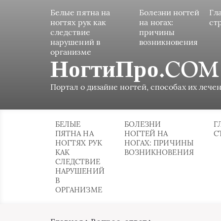
Белые пятна на
Болезни ногтей
Гл
ногтях рук как
на ногах:
ст
следствие
причины
нарушений в
возникновения
организме
НогтиПро.COM
Портал о дизайне ногтей, способах их лечен
БЕЛЫЕ
БОЛЕЗНИ
Г
ПЯТНА НА
НОГТЕЙ НА
С
НОГТЯХ РУК
НОГАХ: ПРИЧИНЫ
КАК
ВОЗНИКНОВЕНИЯ
СЛЕДСТВИЕ
НАРУШЕНИЙ
В
ОРГАНИЗМЕ