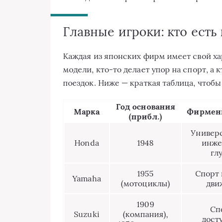
Главные игроки: кто есть 
Каждая из японских фирм имеет свой ха
модели, кто-то делает упор на спорт, а 
поездок. Ниже — краткая таблица, чтобы
Год основания
Марка
Фирмен
(прибл.)
Универс
Honda
1948
инже
гл
1955
Спорт 
Yamaha
(мотоциклы)
дви
1909
Сп
Suzuki
(компания),
дост