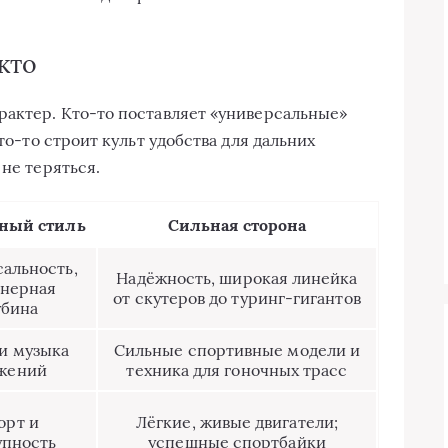
кто
рактер. Кто-то поставляет «универсальные»
кто-то строит культ удобства для дальних
 не теряться.
ный стиль
Сильная сторона
альность,
Надёжность, широкая линейка
нерная
от скутеров до туринг-гигантов
убина
и музыка
Сильные спортивные модели и
жений
техника для гоночных трасс
орт и
Лёгкие, живые двигатели;
упность
успешные спортбайки