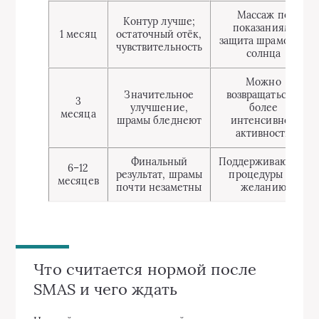
Массаж по
Контур лучше;
показаниям,
1 месяц
остаточный отёк,
защита шрамов от
чувствительность
солнца
Можно
Значительное
возвращаться к
3
улучшение,
более
месяца
шрамы бледнеют
интенсивной
активности
Финальный
Поддерживающие
6–12
результат, шрамы
процедуры по
месяцев
почти незаметны
желанию
Что считается нормой после
SMAS и чего ждать