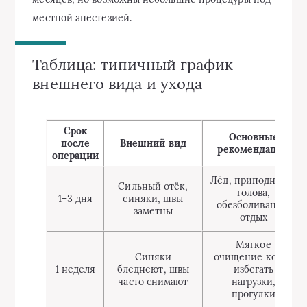
местной анестезией.
Таблица: типичный график
внешнего вида и ухода
Срок
Основные
после
Внешний вид
рекомендации
операции
Лёд, приподнятая
Сильный отёк,
голова,
1–3 дня
синяки, швы
обезболивание,
заметны
отдых
Мягкое
Синяки
очищение кожи,
1 неделя
бледнеют, швы
избегать
часто снимают
нагрузки,
прогулки