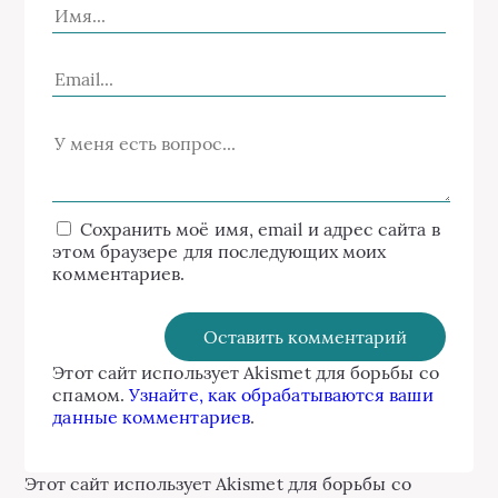
Сохранить моё имя, email и адрес сайта в
этом браузере для последующих моих
комментариев.
Этот сайт использует Akismet для борьбы со
спамом.
Узнайте, как обрабатываются ваши
данные комментариев
.
Этот сайт использует Akismet для борьбы со