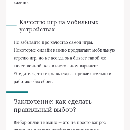
казино.
Качество игр на мобильных
устройствах
Не забывайте про качество самой игры.
Некоторые онлайн казино предлагают мобильную
версию игр, но не всегда она бывает такой же
качественной, как в настольном варианте.
Убедитесь, что игры выглядят привлекательно и
работают без сбоев.
Заключение: как сделать
правильный выбор?
Выбор онлайн казино — это не просто вопрос