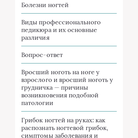
Болезни ногтей
Виды профессионального
педикюра и их основные
различия
Вопрос-ответ
Вросший ноготь на ноге у
взрослого и вросший ноготь у
грудничка — причины
возникновения подобной
патологии
Грибок ногтей на руках: как
распознать ногтевой грибок,
симптомы заболевания и