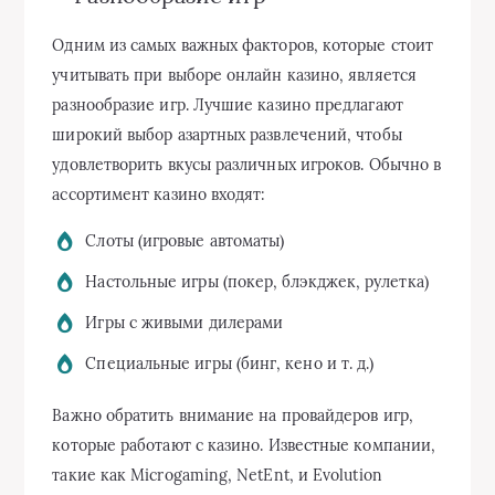
Одним из самых важных факторов, которые стоит
учитывать при выборе онлайн казино, является
разнообразие игр. Лучшие казино предлагают
широкий выбор азартных развлечений, чтобы
удовлетворить вкусы различных игроков. Обычно в
ассортимент казино входят:
Слоты (игровые автоматы)
Настольные игры (покер, блэкджек, рулетка)
Игры с живыми дилерами
Специальные игры (бинг, кено и т. д.)
Важно обратить внимание на провайдеров игр,
которые работают с казино. Известные компании,
такие как Microgaming, NetEnt, и Evolution