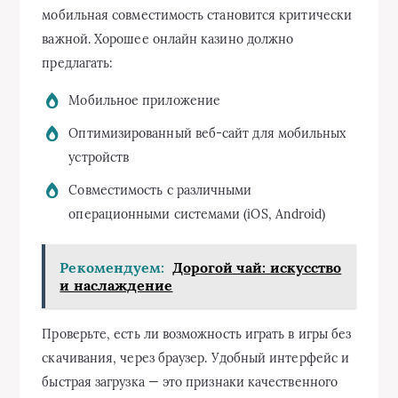
мобильная совместимость становится критически
важной. Хорошее онлайн казино должно
предлагать:
Мобильное приложение
Оптимизированный веб-сайт для мобильных
устройств
Совместимость с различными
операционными системами (iOS, Android)
Рекомендуем:
Дорогой чай: искусство
и наслаждение
Проверьте, есть ли возможность играть в игры без
скачивания, через браузер. Удобный интерфейс и
быстрая загрузка — это признаки качественного