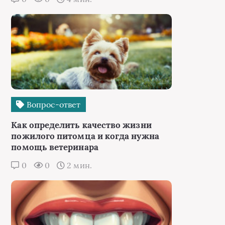
Вопрос-ответ
Как определить качество жизни
пожилого питомца и когда нужна
помощь ветеринара
0
0
2 мин.