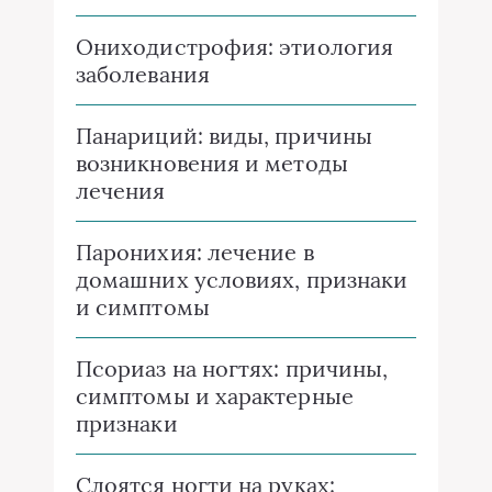
Ониходистрофия: этиология
заболевания
Панариций: виды, причины
возникновения и методы
лечения
Паронихия: лечение в
домашних условиях, признаки
и симптомы
Псориаз на ногтях: причины,
симптомы и характерные
признаки
Слоятся ногти на руках: