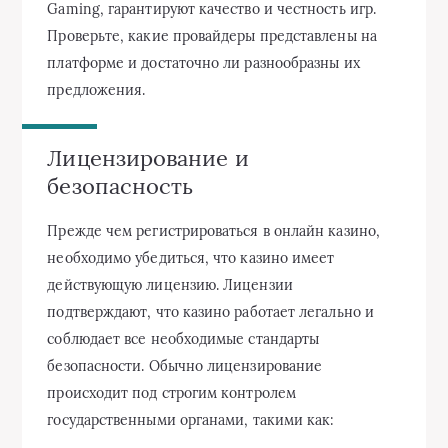
Gaming, гарантируют качество и честность игр.
Проверьте, какие провайдеры представлены на
платформе и достаточно ли разнообразны их
предложения.
Лицензирование и
безопасность
Прежде чем регистрироваться в онлайн казино,
необходимо убедиться, что казино имеет
действующую лицензию. Лицензии
подтверждают, что казино работает легально и
соблюдает все необходимые стандарты
безопасности. Обычно лицензирование
происходит под строгим контролем
государственными органами, такими как: