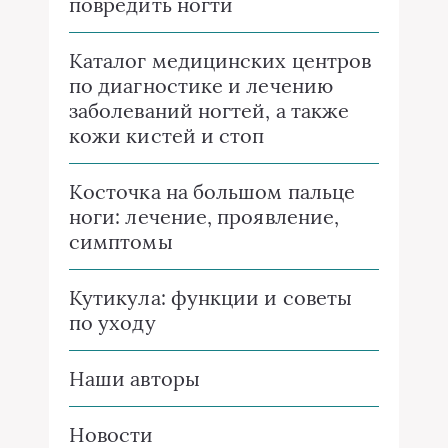
повредить ногти
Каталог медицинских центров
по диагностике и лечению
заболеваний ногтей, а также
кожи кистей и стоп
Косточка на большом пальце
ноги: лечение, проявление,
симптомы
Кутикула: функции и советы
по уходу
Наши авторы
Новости