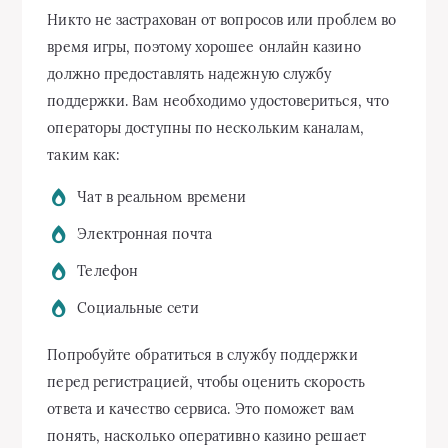
Никто не застрахован от вопросов или проблем во
время игры, поэтому хорошее онлайн казино
должно предоставлять надежную службу
поддержки. Вам необходимо удостовериться, что
операторы доступны по нескольким каналам,
таким как:
Чат в реальном времени
Электронная почта
Телефон
Социальные сети
Попробуйте обратиться в службу поддержки
перед регистрацией, чтобы оценить скорость
ответа и качество сервиса. Это поможет вам
понять, насколько оперативно казино решает