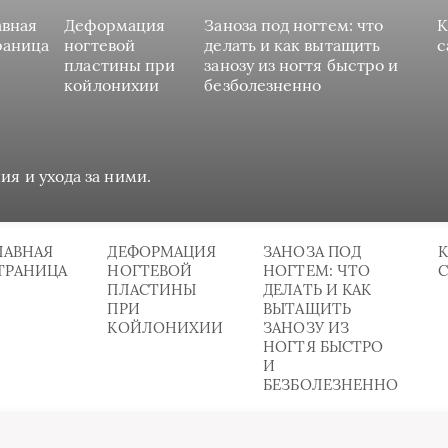
авная
Деформация
Заноза под ногтем: что
К
раница
ногтевой
делать и как вытащить
с
пластины при
занозу из ногтя быстро и
койлонихии
безболезненно
ия и ухода за ними.
ЛАВНАЯ
ДЕФОРМАЦИЯ
ЗАНОЗА ПОД
К
ТРАНИЦА
НОГТЕВОЙ
НОГТЕМ: ЧТО
ПЛАСТИНЫ
ДЕЛАТЬ И КАК
ПРИ
ВЫТАЩИТЬ
КОЙЛОНИХИИ
ЗАНОЗУ ИЗ
НОГТЯ БЫСТРО
И
БЕЗБОЛЕЗНЕННО