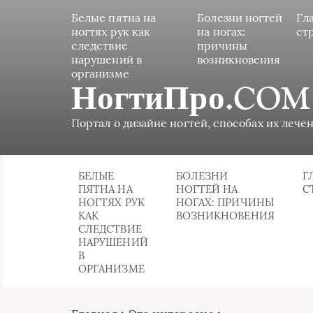
Белые пятна на
Болезни ногтей
Гл
ногтях рук как
на ногах:
ст
следствие
причины
нарушений в
возникновения
организме
НогтиПро.COM
Портал о дизайне ногтей, способах их лечен
БЕЛЫЕ
БОЛЕЗНИ
Г
ПЯТНА НА
НОГТЕЙ НА
С
НОГТЯХ РУК
НОГАХ: ПРИЧИНЫ
КАК
ВОЗНИКНОВЕНИЯ
СЛЕДСТВИЕ
НАРУШЕНИЙ
В
ОРГАНИЗМЕ