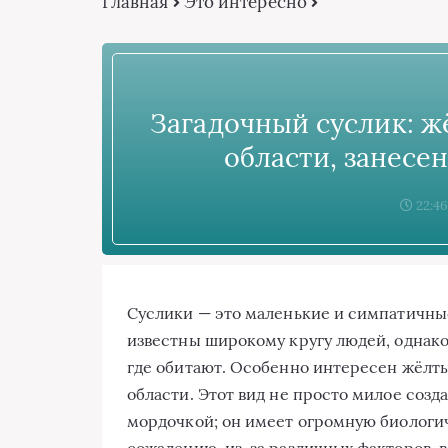
Главная
Это интересно
Загадочный суслик: ж
области, занесе
22:46
Суслики — это маленькие и симпатичные
известны широкому кругу людей, однако
где обитают. Особенно интересен жёлты
области. Этот вид не просто милое созд
мордочкой; он имеет огромную биологи
сожалению, из-за различных факторов, 