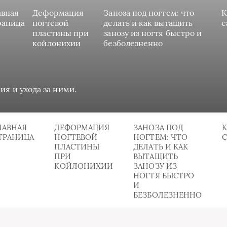
авная
Деформация
Заноза под ногтем: что
К
раница
ногтевой
делать и как вытащить
с
пластины при
занозу из ногтя быстро и
койлонихии
безболезненно
ия и ухода за ними.
ЛАВНАЯ
ДЕФОРМАЦИЯ
ЗАНОЗА ПОД
К
ТРАНИЦА
НОГТЕВОЙ
НОГТЕМ: ЧТО
ПЛАСТИНЫ
ДЕЛАТЬ И КАК
ПРИ
ВЫТАЩИТЬ
КОЙЛОНИХИИ
ЗАНОЗУ ИЗ
НОГТЯ БЫСТРО
И
БЕЗБОЛЕЗНЕННО