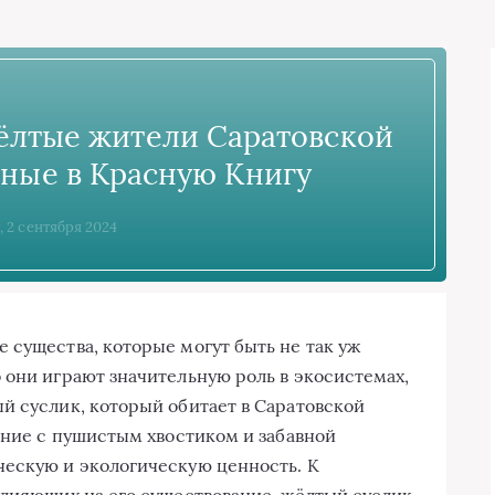
ёлтые жители Саратовской
нные в Красную Книгу
, 2 сентября 2024
 существа, которые могут быть не так уж
 они играют значительную роль в экосистемах,
й суслик, который обитает в Саратовской
ание с пушистым хвостиком и забавной
ческую и экологическую ценность. К
влияющих на его существование, жёлтый суслик