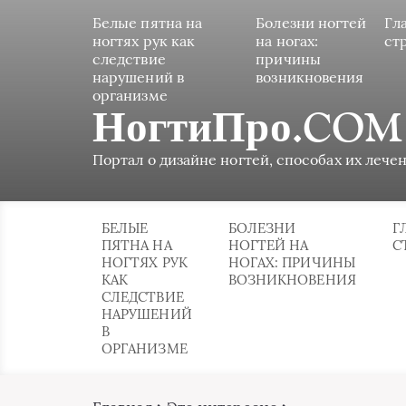
Белые пятна на
Болезни ногтей
Гл
ногтях рук как
на ногах:
ст
следствие
причины
нарушений в
возникновения
организме
НогтиПро.COM
Портал о дизайне ногтей, способах их лечен
БЕЛЫЕ
БОЛЕЗНИ
Г
ПЯТНА НА
НОГТЕЙ НА
С
НОГТЯХ РУК
НОГАХ: ПРИЧИНЫ
КАК
ВОЗНИКНОВЕНИЯ
СЛЕДСТВИЕ
НАРУШЕНИЙ
В
ОРГАНИЗМЕ