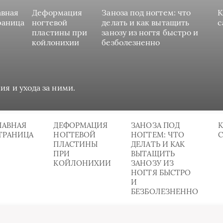
авная
Деформация
Заноза под ногтем: что
К
раница
ногтевой
делать и как вытащить
с
пластины при
занозу из ногтя быстро и
койлонихии
безболезненно
ия и ухода за ними.
ЛАВНАЯ
ДЕФОРМАЦИЯ
ЗАНОЗА ПОД
К
ТРАНИЦА
НОГТЕВОЙ
НОГТЕМ: ЧТО
ПЛАСТИНЫ
ДЕЛАТЬ И КАК
ПРИ
ВЫТАЩИТЬ
КОЙЛОНИХИИ
ЗАНОЗУ ИЗ
НОГТЯ БЫСТРО
И
БЕЗБОЛЕЗНЕННО