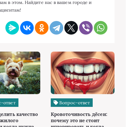
вам в этом. Найдите нас в вашем городе и
ациентам!
-ответ
Вопрос-ответ
делить качество
Кровоточивость дёсен:
ожилого
почему это не стоит
и когда нужна
игнорировать и когда