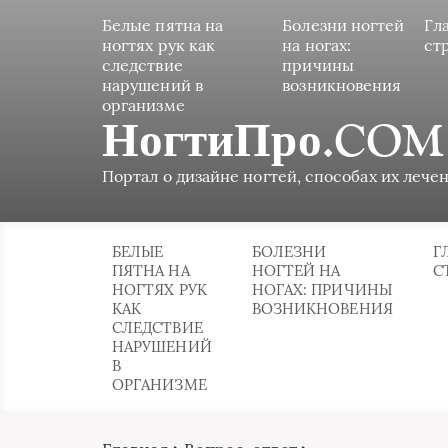
Белые пятна на
Болезни ногтей
Гл
ногтях рук как
на ногах:
ст
следствие
причины
нарушений в
возникновения
организме
НогтиПро.COM
Портал о дизайне ногтей, способах их лечен
БЕЛЫЕ
БОЛЕЗНИ
Г
ПЯТНА НА
НОГТЕЙ НА
С
НОГТЯХ РУК
НОГАХ: ПРИЧИНЫ
КАК
ВОЗНИКНОВЕНИЯ
СЛЕДСТВИЕ
НАРУШЕНИЙ
В
ОРГАНИЗМЕ