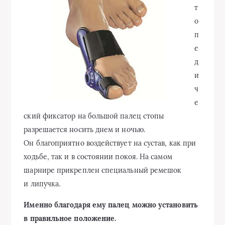
т
о
п
е
д
и
ч
е
ский фиксатор на большой палец стопы
разрешается носить днем и ночью.
Он благоприятно воздействует на сустав, как при
ходьбе, так и в состоянии покоя. На самом
шарнире прикреплен специальный ремешок
и липучка.
Именно благодаря ему палец можно установить
в правильное положение.