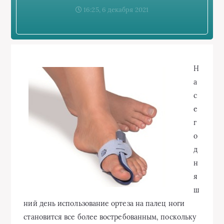
16:25, 6 декабря 2021
Н
а
с
е
г
о
д
н
я
ш
ний день использование ортеза на палец ноги
становится все более востребованным, поскольку