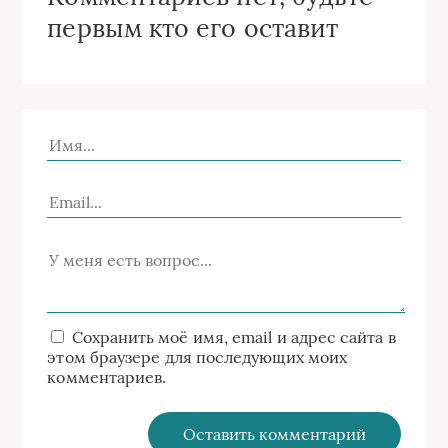
первым кто его оставит
Сохранить моё имя, email и адрес сайта в
этом браузере для последующих моих
комментариев.