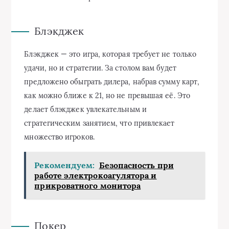
Блэкджек
Блэкджек — это игра, которая требует не только
удачи, но и стратегии. За столом вам будет
предложено обыграть дилера, набрав сумму карт,
как можно ближе к 21, но не превышая её. Это
делает блэкджек увлекательным и
стратегическим занятием, что привлекает
множество игроков.
Рекомендуем:
Безопасность при
работе электрокоагулятора и
прикроватного монитора
Покер