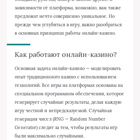
зависимости от платформа, возможно, вам также
предложат нечто совершенно уникальное. Но
прежде чем углубиться в игру, важно разобраться
в основных принципах работы онлайн-казино.
Как работают онлайн-казино?
Основная задача онлайн-казино — моделировать
опыт традиционного казино с использованием
технологий. Все игры на платформах основаны на
специальном программном обеспечении, которое
генерирует случайные результаты, делая каждую
игру честной и непредсказуемой. Случайная
генерация чисел (RNG — Random Number
Generator) следит за тем, чтобы результаты игр
были максимально случайными.