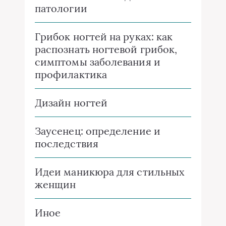
патологии
Грибок ногтей на руках: как
распознать ногтевой грибок,
симптомы заболевания и
профилактика
Дизайн ногтей
Заусенец: определение и
последствия
Идеи маникюра для стильных
женщин
Иное