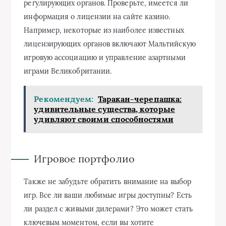
регулирующих органов. Проверьте, имеется ли
информация о лицензии на сайте казино.
Например, некоторые из наиболее известных
лицензирующих органов включают Мальтийскую
игровую ассоциацию и управление азартными
играми Великобритании.
Рекомендуем:
Таракан-черепашка:
удивительные существа, которые
удивляют своими способностями
Игровое портфолио
Также не забудьте обратить внимание на выбор
игр. Все ли ваши любимые игры доступны? Есть
ли раздел с живыми дилерами? Это может стать
ключевым моментом, если вы хотите