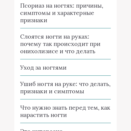
Псориаз на ногтях: причины,
симптомы и характерные
признаки
Слоятся ногти на руках:
почему так происходит при
онихолизисе и что делать
Уход за ногтями
Ушиб ногтя на руке: что делать,
признаки и симптомы
Что нужно знать перед тем, как
нарастить ногти