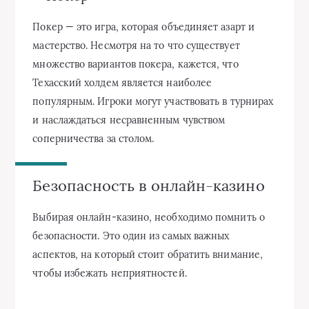
Покер — это игра, которая объединяет азарт и
мастерство. Несмотря на то что существует
множество вариантов покера, кажется, что
Техасский холдем является наиболее
популярным. Игроки могут участвовать в турнирах
и наслаждаться несравненным чувством
соперничества за столом.
Безопасность в онлайн-казино
Выбирая онлайн-казино, необходимо помнить о
безопасности. Это один из самых важных
аспектов, на который стоит обратить внимание,
чтобы избежать неприятностей.