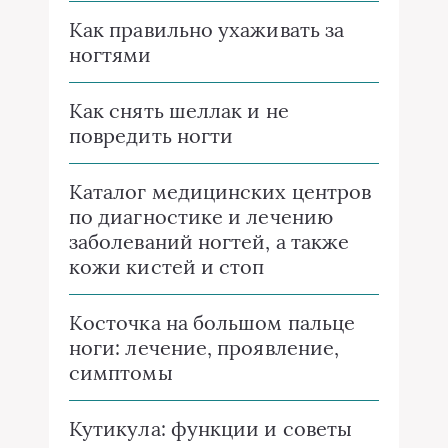
Как правильно ухаживать за
ногтями
Как снять шеллак и не
повредить ногти
Каталог медицинских центров
по диагностике и лечению
заболеваний ногтей, а также
кожи кистей и стоп
Косточка на большом пальце
ноги: лечение, проявление,
симптомы
Кутикула: функции и советы