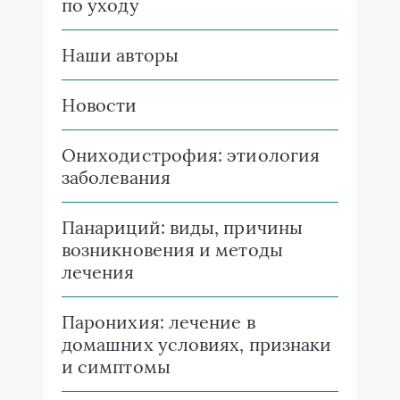
по уходу
Наши авторы
Новости
Ониходистрофия: этиология
заболевания
Панариций: виды, причины
возникновения и методы
лечения
Паронихия: лечение в
домашних условиях, признаки
и симптомы