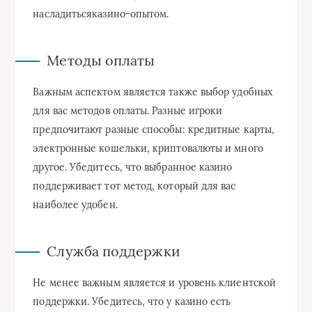
насладитьсяказино-опытом.
Методы оплаты
Важным аспектом является также выбор удобных
для вас методов оплаты. Разные игроки
предпочитают разные способы: кредитные карты,
электронные кошельки, криптовалюты и много
другое. Убедитесь, что выбранное казино
поддерживает тот метод, который для вас
наиболее удобен.
Служба поддержки
Не менее важным является и уровень клиентской
поддержки. Убедитесь, что у казино есть