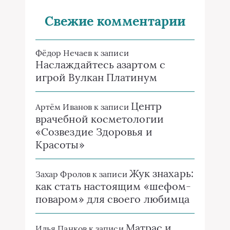
Свежие комментарии
Фёдор Нечаев
к записи
Наслаждайтесь азартом с
игрой Вулкан Платинум
Центр
Артём Иванов
к записи
врачебной косметологии
«Созвездие Здоровья и
Красоты»
Жук знахарь:
Захар Фролов
к записи
как стать настоящим «шефом-
поваром» для своего любимца
Матрас и
Илья Панков
к записи