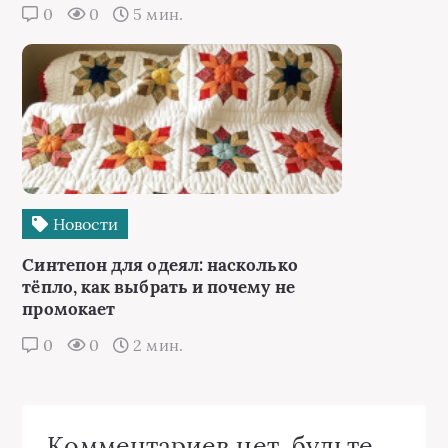
0
0
5 мин.
Новости
Синтепон для одеял: насколько
тёпло, как выбрать и почему не
промокает
0
0
2 мин.
Комментариев нет, будьте