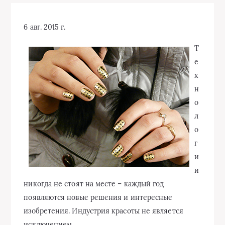
6 авг. 2015 г.
Т
е
х
н
о
л
о
г
и
и
никогда не стоят на месте – каждый год
появляются новые решения и интересные
изобретения. Индустрия красоты не является
исключением.