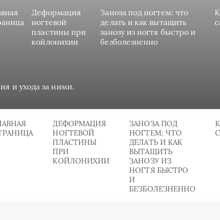
авная
Деформация
Заноза под ногтем: что
К
раница
ногтевой
делать и как вытащить
с
пластины при
занозу из ногтя быстро и
койлонихии
безболезненно
ия и ухода за ними.
ЛАВНАЯ
ДЕФОРМАЦИЯ
ЗАНОЗА ПОД
К
ТРАНИЦА
НОГТЕВОЙ
НОГТЕМ: ЧТО
ПЛАСТИНЫ
ДЕЛАТЬ И КАК
ПРИ
ВЫТАЩИТЬ
КОЙЛОНИХИИ
ЗАНОЗУ ИЗ
НОГТЯ БЫСТРО
И
БЕЗБОЛЕЗНЕННО