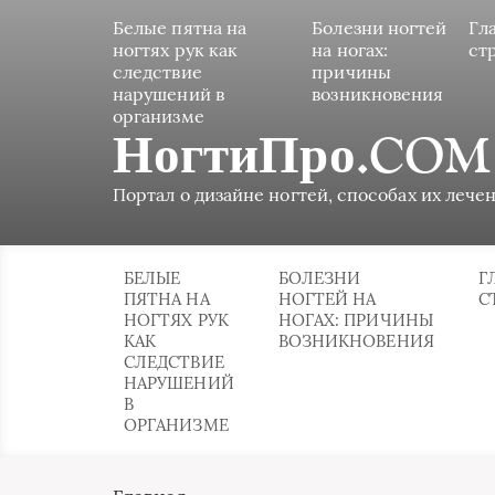
Белые пятна на
Болезни ногтей
Гл
ногтях рук как
на ногах:
ст
следствие
причины
нарушений в
возникновения
организме
НогтиПро.COM
Портал о дизайне ногтей, способах их лечен
БЕЛЫЕ
БОЛЕЗНИ
Г
ПЯТНА НА
НОГТЕЙ НА
С
НОГТЯХ РУК
НОГАХ: ПРИЧИНЫ
КАК
ВОЗНИКНОВЕНИЯ
СЛЕДСТВИЕ
НАРУШЕНИЙ
В
ОРГАНИЗМЕ