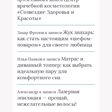
врачебной косметологии
«Созвездие Здоровья и
Красоты»
Жук знахарь:
Захар Фролов
к записи
как стать настоящим «шефом-
поваром» для своего любимца
Матрас и
Илья Панков
к записи
диванный топпер: как выбрать
идеальную пару для
комфортного сна
Лазерная
Александр
к записи
эпиляция — прощай,
нежелательные волосы!