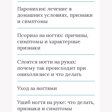
Паронихия: лечение в
домашних условиях, признаки
и симптомы
Псориаз на ногтях: причины,
симптомы и характерные
признаки
Слоятся ногти на руках:
почему так происходит при
онихолизисе и что делать
Уход за ногтями
Ушиб ногтя на руке: что делать,
признаки и симптомы