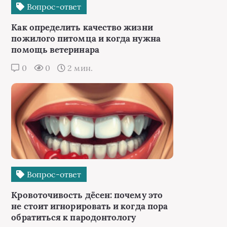
Вопрос-ответ
Как определить качество жизни
пожилого питомца и когда нужна
помощь ветеринара
0
0
2 мин.
Вопрос-ответ
Кровоточивость дёсен: почему это
не стоит игнорировать и когда пора
обратиться к пародонтологу