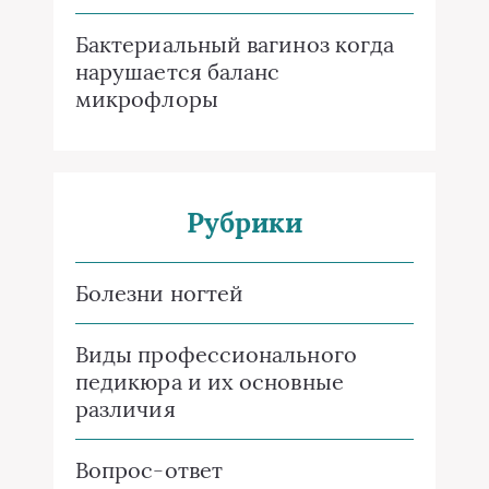
Бактериальный вагиноз когда
нарушается баланс
микрофлоры
Рубрики
Болезни ногтей
Виды профессионального
педикюра и их основные
различия
Вопрос-ответ