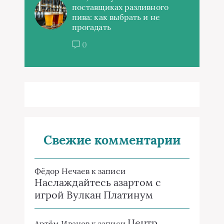
поставщиках разливного
пива: как выбрать и не
прогадать
0
Свежие комментарии
Фёдор Нечаев
к записи
Наслаждайтесь азартом с
игрой Вулкан Платинум
Центр
Артём Иванов
к записи