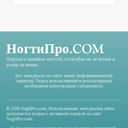
НогтиПро.COM
Портал о дизайне ногтей, способах их лечения и
ухода за ними.
Все материалы на сайте носят информационный
характер. Перед использованием рекомендаций
необходима консультация специалиста.
© 2016 NogtiPro.com. Использование материалов сайта
допускается только с активной ссылкой на сайт
NogriPro.com.