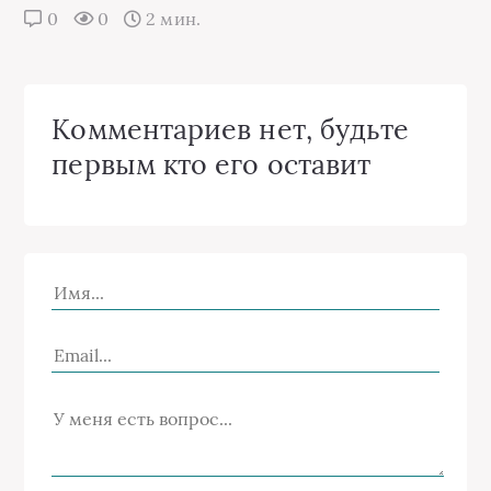
0
0
2 мин.
Комментариев нет, будьте
первым кто его оставит