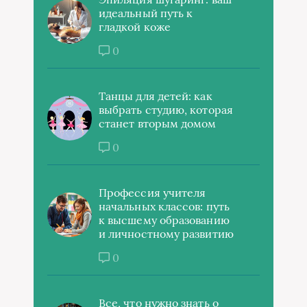
идеальный путь к
гладкой коже
0
Танцы для детей: как
выбрать студию, которая
станет вторым домом
0
Профессия учителя
начальных классов: путь
к высшему образованию
и личностному развитию
0
Все, что нужно знать о