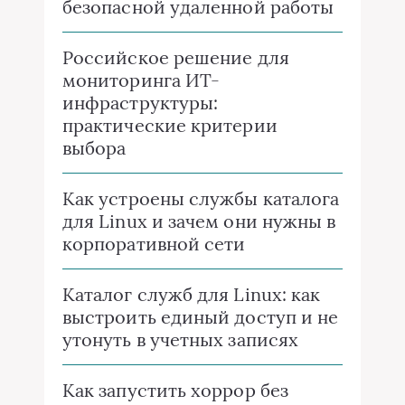
безопасной удаленной работы
Российское решение для
мониторинга ИТ-
инфраструктуры:
практические критерии
выбора
Как устроены службы каталога
для Linux и зачем они нужны в
корпоративной сети
Каталог служб для Linux: как
выстроить единый доступ и не
утонуть в учетных записях
Как запустить хоррор без