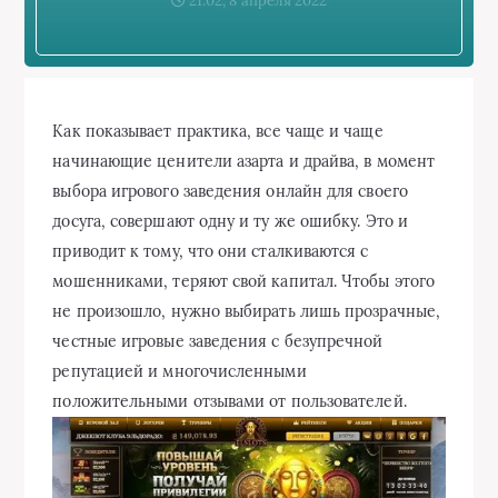
21:02, 8 апреля 2022
Как показывает практика, все чаще и чаще
начинающие ценители азарта и драйва, в момент
выбора игрового заведения онлайн для своего
досуга, совершают одну и ту же ошибку. Это и
приводит к тому, что они сталкиваются с
мошенниками, теряют свой капитал. Чтобы этого
не произошло, нужно выбирать лишь прозрачные,
честные игровые заведения с безупречной
репутацией и многочисленными
положительными отзывами от пользователей.