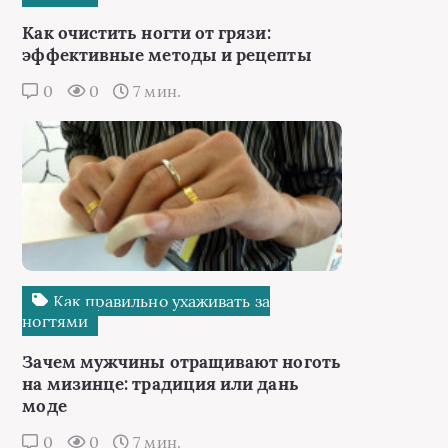
Как очистить ногти от грязи:
эффективные методы и рецепты
0
0
7 мин.
Как правильно ухаживать за
ногтями
Зачем мужчины отращивают ноготь
на мизинце: традиция или дань
моде
0
0
7 мин.