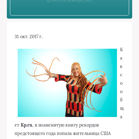
16:29, 6 декабря 2021
31 окт. 2017 г.
К
а
к
с
о
о
б
щ
а
ет
Kp.ru
, в знаменитую книгу рекордов
предстоящего года попала жительница США