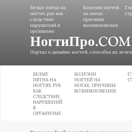
Белые пятна на
Болезни ногтей
Гл
ногтях рук как
на ногах:
ст
следствие
причины
нарушений в
возникновения
организме
НогтиПро.COM
Портал о дизайне ногтей, способах их лечен
БЕЛЫЕ
БОЛЕЗНИ
Г
ПЯТНА НА
НОГТЕЙ НА
С
НОГТЯХ РУК
НОГАХ: ПРИЧИНЫ
КАК
ВОЗНИКНОВЕНИЯ
СЛЕДСТВИЕ
НАРУШЕНИЙ
В
ОРГАНИЗМЕ