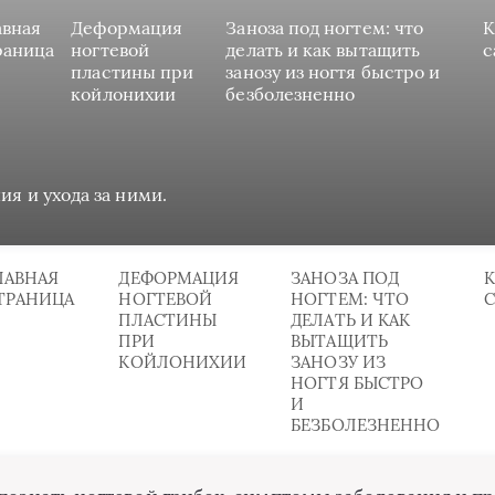
авная
Деформация
Заноза под ногтем: что
К
раница
ногтевой
делать и как вытащить
с
пластины при
занозу из ногтя быстро и
койлонихии
безболезненно
ия и ухода за ними.
ЛАВНАЯ
ДЕФОРМАЦИЯ
ЗАНОЗА ПОД
К
ТРАНИЦА
НОГТЕВОЙ
НОГТЕМ: ЧТО
ПЛАСТИНЫ
ДЕЛАТЬ И КАК
ПРИ
ВЫТАЩИТЬ
КОЙЛОНИХИИ
ЗАНОЗУ ИЗ
НОГТЯ БЫСТРО
И
БЕЗБОЛЕЗНЕННО