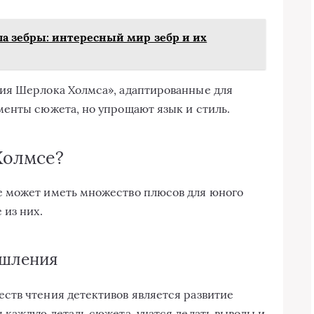
а зебры: интересный мир зебр и их
ия Шерлока Холмса», адаптированные для
енты сюжета, но упрощают язык и стиль.
Холмсе?
 может иметь множество плюсов для юного
 из них.
ышления
ств чтения детективов является развитие
 каждую деталь сюжета, учатся делать выводы и