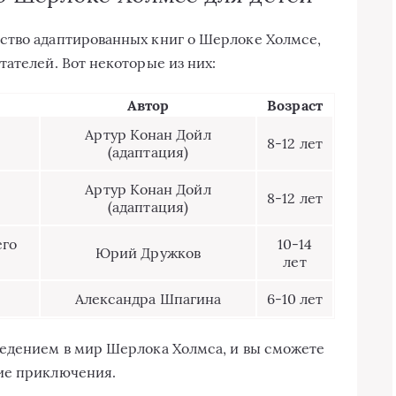
ство адаптированных книг о Шерлоке Холмсе,
ателей. Вот некоторые из них:
Автор
Возраст
Артур Конан Дойл
8-12 лет
(адаптация)
Артур Конан Дойл
8-12 лет
(адаптация)
его
10-14
Юрий Дружков
лет
Александра Шпагина
6-10 лет
ведением в мир Шерлока Холмса, и вы сможете
ие приключения.