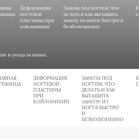
авная
Деформация
Заноза под ногтем: что
К
раница
ногтевой
делать и как вытащить
с
пластины при
занозу из ногтя быстро и
койлонихии
безболезненно
ия и ухода за ними.
ЛАВНАЯ
ДЕФОРМАЦИЯ
ЗАНОЗА ПОД
К
ТРАНИЦА
НОГТЕВОЙ
НОГТЕМ: ЧТО
ПЛАСТИНЫ
ДЕЛАТЬ И КАК
ПРИ
ВЫТАЩИТЬ
КОЙЛОНИХИИ
ЗАНОЗУ ИЗ
НОГТЯ БЫСТРО
И
БЕЗБОЛЕЗНЕННО