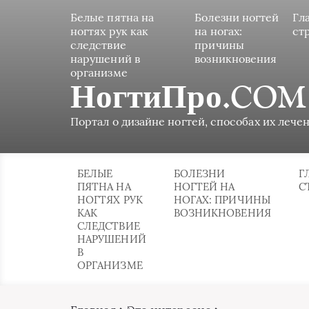
Белые пятна на
Болезни ногтей
Гл
ногтях рук как
на ногах:
ст
следствие
причины
нарушений в
возникновения
организме
НогтиПро.COM
Портал о дизайне ногтей, способах их лечен
БЕЛЫЕ
БОЛЕЗНИ
Г
ПЯТНА НА
НОГТЕЙ НА
С
НОГТЯХ РУК
НОГАХ: ПРИЧИНЫ
КАК
ВОЗНИКНОВЕНИЯ
СЛЕДСТВИЕ
НАРУШЕНИЙ
В
ОРГАНИЗМЕ