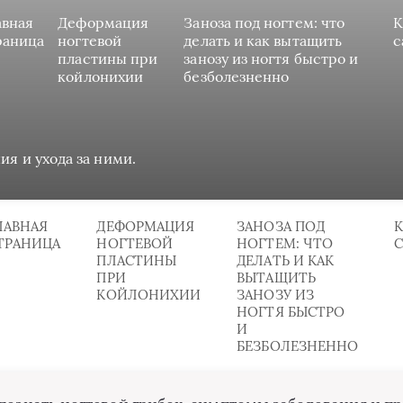
авная
Деформация
Заноза под ногтем: что
К
раница
ногтевой
делать и как вытащить
с
пластины при
занозу из ногтя быстро и
койлонихии
безболезненно
ия и ухода за ними.
ЛАВНАЯ
ДЕФОРМАЦИЯ
ЗАНОЗА ПОД
К
ТРАНИЦА
НОГТЕВОЙ
НОГТЕМ: ЧТО
ПЛАСТИНЫ
ДЕЛАТЬ И КАК
ПРИ
ВЫТАЩИТЬ
КОЙЛОНИХИИ
ЗАНОЗУ ИЗ
НОГТЯ БЫСТРО
И
БЕЗБОЛЕЗНЕННО