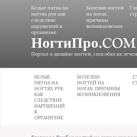
Белые пятна на
Болезни ногтей
Гл
ногтях рук как
на ногах:
ст
следствие
причины
нарушений в
возникновения
организме
НогтиПро.COM
Портал о дизайне ногтей, способах их лечен
БЕЛЫЕ
БОЛЕЗНИ
Г
ПЯТНА НА
НОГТЕЙ НА
С
НОГТЯХ РУК
НОГАХ: ПРИЧИНЫ
КАК
ВОЗНИКНОВЕНИЯ
СЛЕДСТВИЕ
НАРУШЕНИЙ
В
ОРГАНИЗМЕ