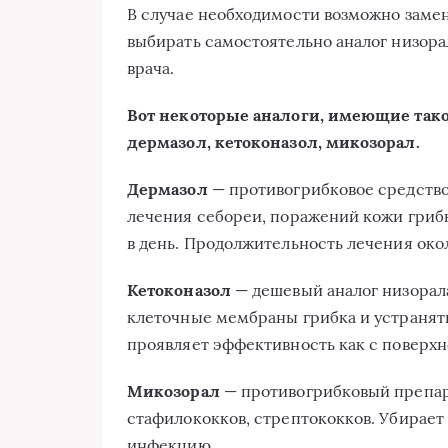
В случае необходимости возможно замен
выбирать самостоятельно аналог низора
врача.
Вот некоторые аналоги, имеющие такое
дермазол, кетоконазол, микозорал.
Дермазол
— противогрибковое средство
лечения себореи, поражений кожи гриб
в день. Продолжительность лечения окол
Кетоконазол
— дешевый аналог низорала
клеточные мембраны грибка и устранят
проявляет эффективность как с поверх
Микозорал
— противогрибковый препар
стафилококков, стрептококков. Убирает
инфекцию.