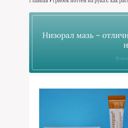
Главная
Грибок ногтей на руках: как р
Низорал мазь – отлич
н
16:1