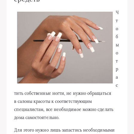
Ч
т
о
б
ы
о
т
р
а
с
тить собственные ногти, не нужно обращаться
в салоны красоты к соответствующим
специалистам, все необходимое можно сделать
дома самостоятельно.
Для этого нужно лишь запастись необходимыми