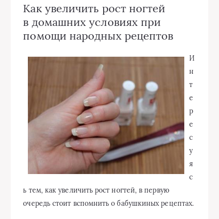
Как увеличить рост ногтей
в домашних условиях при
помощи народных рецептов
И
н
т
е
р
е
с
у
я
с
ь тем, как увеличить рост ногтей, в первую
очередь стоит вспомнить о бабушкиных рецептах.