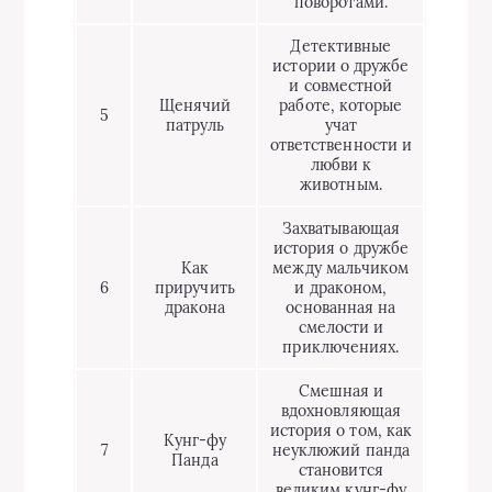
поворотами.
Детективные
истории о дружбе
и совместной
Щенячий
работе, которые
5
патруль
учат
ответственности и
любви к
животным.
Захватывающая
история о дружбе
Как
между мальчиком
6
приручить
и драконом,
дракона
основанная на
смелости и
приключениях.
Смешная и
вдохновляющая
история о том, как
Кунг-фу
7
неуклюжий панда
Панда
становится
великим кунг-фу