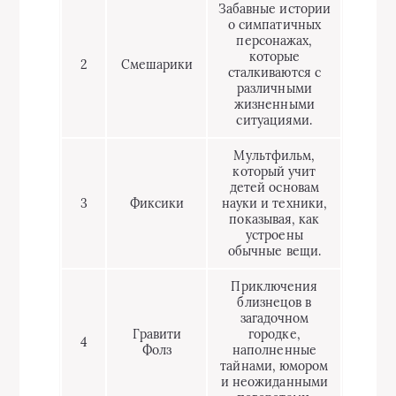
Забавные истории
о симпатичных
персонажах,
которые
2
Смешарики
сталкиваются с
различными
жизненными
ситуациями.
Мультфильм,
который учит
детей основам
3
Фиксики
науки и техники,
показывая, как
устроены
обычные вещи.
Приключения
близнецов в
загадочном
Гравити
городке,
4
Фолз
наполненные
тайнами, юмором
и неожиданными