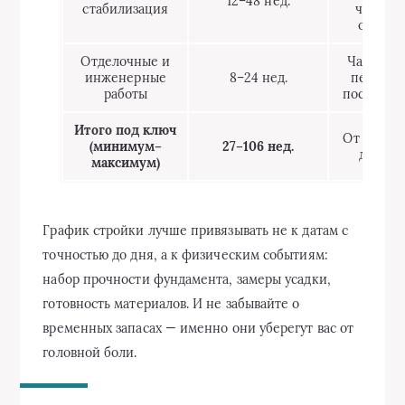
12–48 нед.
стабилизация
чистов
отделк
Отделочные и
Часть ра
инженерные
8–24 нед.
перенос
работы
после уса
Итого под ключ
От 7 меся
(минимум–
27–106 нед.
до 2 ле
максимум)
График стройки лучше привязывать не к датам с
точностью до дня, а к физическим событиям:
набор прочности фундамента, замеры усадки,
готовность материалов. И не забывайте о
временных запасах — именно они уберегут вас от
головной боли.