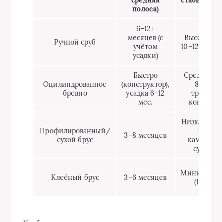
средняя
стабильнос
полоса)
6–12+
месяцев (с
Высокая (д
Ручной сруб
учётом
10–12% за го
усадки)
Быстро
Средняя (6
Оцилиндрованное
(конструктор),
8%) —
бревно
усадка 6–12
требует
мес.
контроля
Низкая (2–
Профилированный/
при
3–8 месяцев
сухой брус
камерной
сушке)
Минимальн
Клеёный брус
3–6 месяцев
(1–2%)