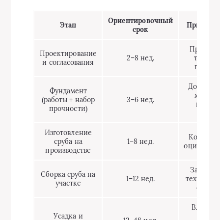
Ориентировочный
Этап
Примеча
срок
Проще п
Проектирование
2–8 нед.
типово
и согласования
проект
Дольше 
Фундамент
холоде
(работы + набор
3–6 нед.
плохо
прочности)
грунте
Изготовление
Короче 
сруба на
1–8 нед.
оцилиндр
производстве
Зависит 
Сборка сруба на
1–12 нед.
технологи
участке
объём
Влияет 
Усадка и
сроки