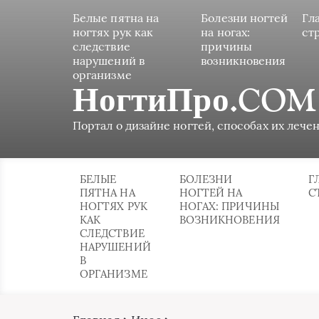
Белые пятна на
Болезни ногтей
Гл
ногтях рук как
на ногах:
ст
следствие
причины
нарушений в
возникновения
организме
НогтиПро.COM
Портал о дизайне ногтей, способах их лечен
БЕЛЫЕ
БОЛЕЗНИ
Г
ПЯТНА НА
НОГТЕЙ НА
С
НОГТЯХ РУК
НОГАХ: ПРИЧИНЫ
КАК
ВОЗНИКНОВЕНИЯ
СЛЕДСТВИЕ
НАРУШЕНИЙ
В
ОРГАНИЗМЕ