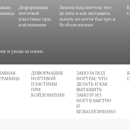
авная
Деформация
Заноза под ногтем: что
К
раница
ногтевой
делать и как вытащить
с
пластины при
занозу из ногтя быстро и
койлонихии
безболезненно
ия и ухода за ними.
ЛАВНАЯ
ДЕФОРМАЦИЯ
ЗАНОЗА ПОД
К
ТРАНИЦА
НОГТЕВОЙ
НОГТЕМ: ЧТО
ПЛАСТИНЫ
ДЕЛАТЬ И КАК
ПРИ
ВЫТАЩИТЬ
КОЙЛОНИХИИ
ЗАНОЗУ ИЗ
НОГТЯ БЫСТРО
И
БЕЗБОЛЕЗНЕННО