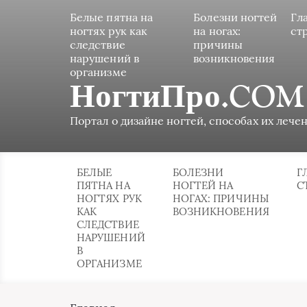
Белые пятна на
Болезни ногтей
Гл
ногтях рук как
на ногах:
ст
следствие
причины
нарушений в
возникновения
организме
НогтиПро.COM
Портал о дизайне ногтей, способах их лечен
БЕЛЫЕ
БОЛЕЗНИ
Г
ПЯТНА НА
НОГТЕЙ НА
С
НОГТЯХ РУК
НОГАХ: ПРИЧИНЫ
КАК
ВОЗНИКНОВЕНИЯ
СЛЕДСТВИЕ
НАРУШЕНИЙ
В
ОРГАНИЗМЕ