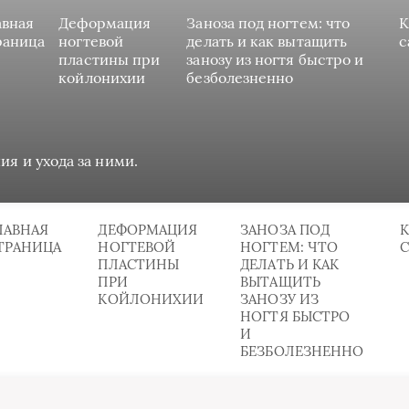
авная
Деформация
Заноза под ногтем: что
К
раница
ногтевой
делать и как вытащить
с
пластины при
занозу из ногтя быстро и
койлонихии
безболезненно
ия и ухода за ними.
ЛАВНАЯ
ДЕФОРМАЦИЯ
ЗАНОЗА ПОД
К
ТРАНИЦА
НОГТЕВОЙ
НОГТЕМ: ЧТО
ПЛАСТИНЫ
ДЕЛАТЬ И КАК
ПРИ
ВЫТАЩИТЬ
КОЙЛОНИХИИ
ЗАНОЗУ ИЗ
НОГТЯ БЫСТРО
И
БЕЗБОЛЕЗНЕННО