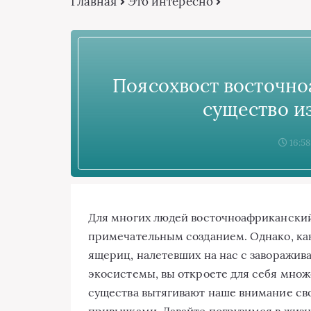
Главная
Это интересно
Поясохвост восточно
существо и
16:58
Для многих людей восточноафриканский 
примечательным созданием. Однако, как
ящериц, налетевших на нас с заворажив
экосистемы, вы откроете для себя мно
существа вытягивают наше внимание с
привычками. Давайте погрузимся в жизн