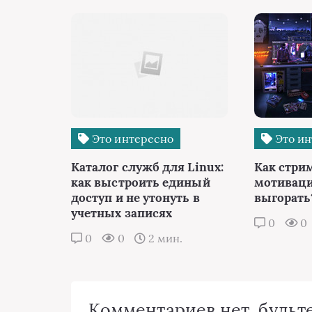
Это интересно
Это ин
Каталог служб для Linux:
Как стри
как выстроить единый
мотиваци
доступ и не утонуть в
выгорать
учетных записях
0
0
0
0
2 мин.
Комментариев нет, будьте