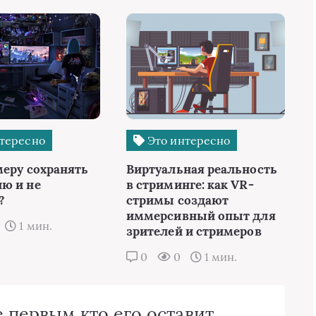
тересно
Это интересно
меру сохранять
Виртуальная реальность
ю и не
в стриминге: как VR-
?
стримы создают
иммерсивный опыт для
1 мин.
зрителей и стримеров
0
0
1 мин.
 первым кто его оставит