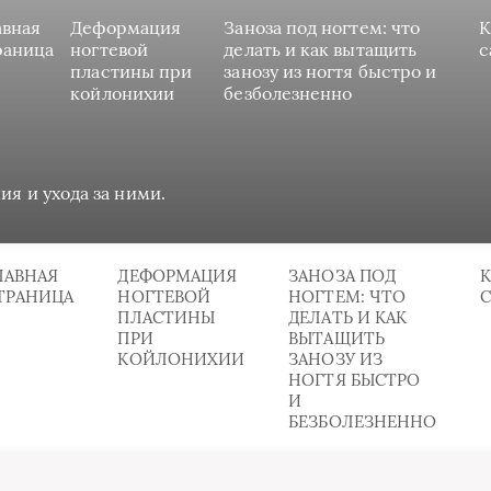
авная
Деформация
Заноза под ногтем: что
К
раница
ногтевой
делать и как вытащить
с
пластины при
занозу из ногтя быстро и
койлонихии
безболезненно
ия и ухода за ними.
ЛАВНАЯ
ДЕФОРМАЦИЯ
ЗАНОЗА ПОД
К
ТРАНИЦА
НОГТЕВОЙ
НОГТЕМ: ЧТО
ПЛАСТИНЫ
ДЕЛАТЬ И КАК
ПРИ
ВЫТАЩИТЬ
КОЙЛОНИХИИ
ЗАНОЗУ ИЗ
НОГТЯ БЫСТРО
И
БЕЗБОЛЕЗНЕННО