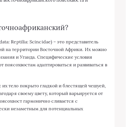
сточноафриканский?
a: Reptilia: Scincidae) – это представитель
ий на территории Восточной Африки. Их можно
Танзания и Уганда. Специфические условия
ют поясохвостам адаптироваться и развиваться в
 их тело покрыто гладкой и блестящей чешуей,
агодаря своему цвету, который варьируется от
поясохвост гармонично сливается с
ески незаметным для потенциальных