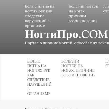
Белые пятна на
Болезни ногтей
Гл
ногтях рук как
на ногах:
ст
следствие
причины
нарушений в
возникновения
организме
НогтиПро.COM
Портал о дизайне ногтей, способах их лечен
БЕЛЫЕ
БОЛЕЗНИ
Г
ПЯТНА НА
НОГТЕЙ НА
С
НОГТЯХ РУК
НОГАХ: ПРИЧИНЫ
КАК
ВОЗНИКНОВЕНИЯ
СЛЕДСТВИЕ
НАРУШЕНИЙ
В
ОРГАНИЗМЕ