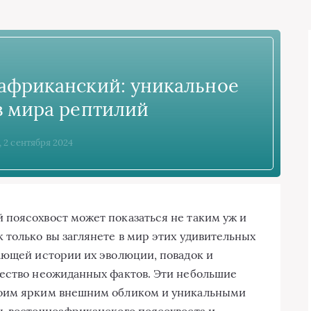
африканский: уникальное
з мира рептилий
, 2 сентября 2024
поясохвост может показаться не таким уж и
 только вы заглянете в мир этих удивительных
ающей истории их эволюции, повадок и
жество неожиданных фактов. Эти небольшие
воим ярким внешним обликом и уникальными
ь восточноафриканского поясохвоста и