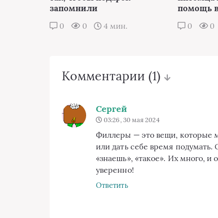
запомнили
помощь в
0
0
4 мин.
0
0
Комментарии
(1)
Сергей
03:26, 30 мая 2024
Филлеры — это вещи, которые м
или дать себе время подумать. 
«знаешь», «такое». Их много, и
уверенно!
Ответить