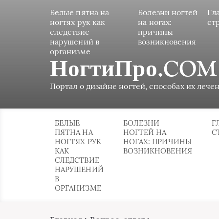
Белые пятна на
Болезни ногтей
Гл
ногтях рук как
на ногах:
ст
следствие
причины
нарушений в
возникновения
организме
НогтиПро.COM
Портал о дизайне ногтей, способах их лечен
БЕЛЫЕ
БОЛЕЗНИ
Г
ПЯТНА НА
НОГТЕЙ НА
С
НОГТЯХ РУК
НОГАХ: ПРИЧИНЫ
КАК
ВОЗНИКНОВЕНИЯ
СЛЕДСТВИЕ
НАРУШЕНИЙ
В
ОРГАНИЗМЕ