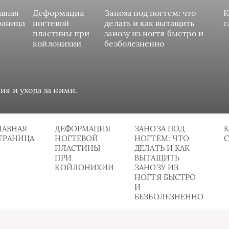
авная
Деформация
Заноза под ногтем: что
К
раница
ногтевой
делать и как вытащить
с
пластины при
занозу из ногтя быстро и
койлонихии
безболезненно
ия и ухода за ними.
ЛАВНАЯ
ДЕФОРМАЦИЯ
ЗАНОЗА ПОД
К
ТРАНИЦА
НОГТЕВОЙ
НОГТЕМ: ЧТО
ПЛАСТИНЫ
ДЕЛАТЬ И КАК
ПРИ
ВЫТАЩИТЬ
КОЙЛОНИХИИ
ЗАНОЗУ ИЗ
НОГТЯ БЫСТРО
И
БЕЗБОЛЕЗНЕННО