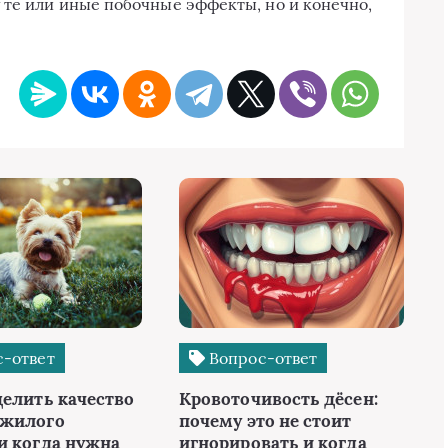
 те или иные побочные эффекты, но и конечно,
-ответ
Вопрос-ответ
делить качество
Кровоточивость дёсен:
ожилого
почему это не стоит
и когда нужна
игнорировать и когда