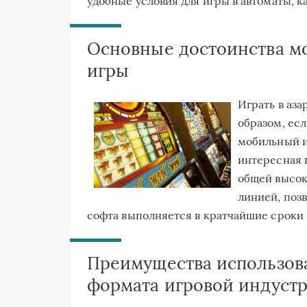
удобные условия для игры в автоматы, 
Основные достоинства м
игры
Играть в аз
образом, есл
мобильный и
интересная 
общей высок
линией, поз
софта выполняется в кратчайшие сроки 
Преимущества использов
формата игровой индустр