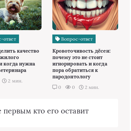
-ответ
Вопрос-ответ
делить качество
Кровоточивость дёсен:
ожилого
почему это не стоит
и когда нужна
игнорировать и когда
етеринара
пора обратиться к
пародонтологу
2 мин.
0
0
2 мин.
 первым кто его оставит