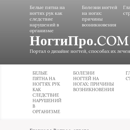
Белые пятна на
Болезни ногтей
Гл
ногтях рук как
на ногах:
ст
следствие
причины
нарушений в
возникновения
организме
НогтиПро.COM
Портал о дизайне ногтей, способах их лечен
БЕЛЫЕ
БОЛЕЗНИ
Г
ПЯТНА НА
НОГТЕЙ НА
С
НОГТЯХ РУК
НОГАХ: ПРИЧИНЫ
КАК
ВОЗНИКНОВЕНИЯ
СЛЕДСТВИЕ
НАРУШЕНИЙ
В
ОРГАНИЗМЕ