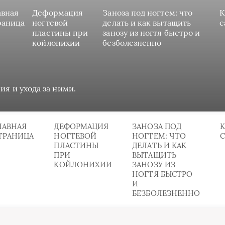
авная
Деформация
Заноза под ногтем: что
К
раница
ногтевой
делать и как вытащить
с
пластины при
занозу из ногтя быстро и
койлонихии
безболезненно
ия и ухода за ними.
ЛАВНАЯ
ДЕФОРМАЦИЯ
ЗАНОЗА ПОД
К
ТРАНИЦА
НОГТЕВОЙ
НОГТЕМ: ЧТО
ПЛАСТИНЫ
ДЕЛАТЬ И КАК
ПРИ
ВЫТАЩИТЬ
КОЙЛОНИХИИ
ЗАНОЗУ ИЗ
НОГТЯ БЫСТРО
И
БЕЗБОЛЕЗНЕННО