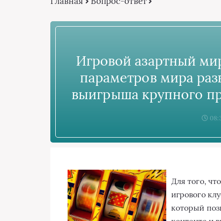
Главная
Вопрос-ответ
Игровой азартный мир
параметров мира раз
выигрыша крупного пр
08:
Для того, чт
игрового клу
который поз
контента и в