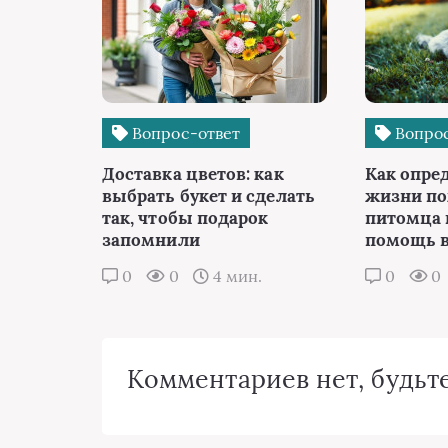
Вопрос-ответ
Вопрос
Доставка цветов: как
Как опре
выбрать букет и сделать
жизни п
так, чтобы подарок
питомца 
запомнили
помощь в
0
0
4 мин.
0
0
Комментариев нет, будьте