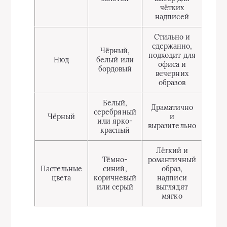
чётких
надписей
Стильно и
сдержанно,
Чёрный,
подходит для
Нюд
белый или
офиса и
бордовый
вечерних
образов
Белый,
Драматично
серебряный
Чёрный
и
или ярко-
выразительно
красный
Лёгкий и
Тёмно-
романтичный
Пастельные
синий,
образ,
цвета
коричневый
надписи
или серый
выглядят
мягко