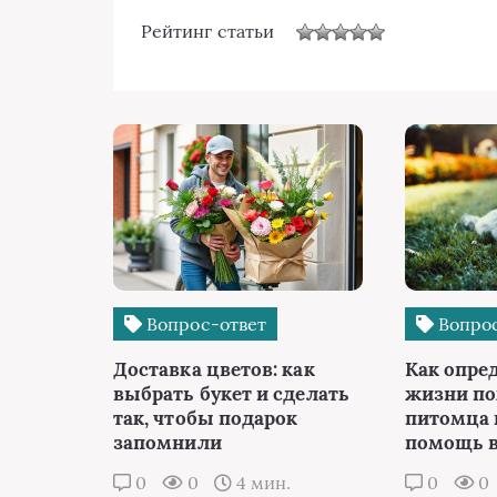
Рейтинг статьи
Вопрос-ответ
Вопрос
Доставка цветов: как
Как опре
выбрать букет и сделать
жизни п
так, чтобы подарок
питомца 
запомнили
помощь в
0
0
4 мин.
0
0