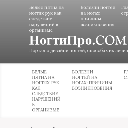
Белые пятна на
Болезни ногтей
Гл
ногтях рук как
на ногах:
ст
следствие
причины
нарушений в
возникновения
организме
НогтиПро.COM
Портал о дизайне ногтей, способах их лечен
БЕЛЫЕ
БОЛЕЗНИ
Г
ПЯТНА НА
НОГТЕЙ НА
С
НОГТЯХ РУК
НОГАХ: ПРИЧИНЫ
КАК
ВОЗНИКНОВЕНИЯ
СЛЕДСТВИЕ
НАРУШЕНИЙ
В
ОРГАНИЗМЕ