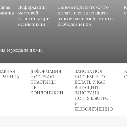
авная
Деформация
Заноза под ногтем: что
К
раница
ногтевой
делать и как вытащить
с
пластины при
занозу из ногтя быстро и
койлонихии
безболезненно
ия и ухода за ними.
ЛАВНАЯ
ДЕФОРМАЦИЯ
ЗАНОЗА ПОД
К
ТРАНИЦА
НОГТЕВОЙ
НОГТЕМ: ЧТО
ПЛАСТИНЫ
ДЕЛАТЬ И КАК
ПРИ
ВЫТАЩИТЬ
КОЙЛОНИХИИ
ЗАНОЗУ ИЗ
НОГТЯ БЫСТРО
И
БЕЗБОЛЕЗНЕННО