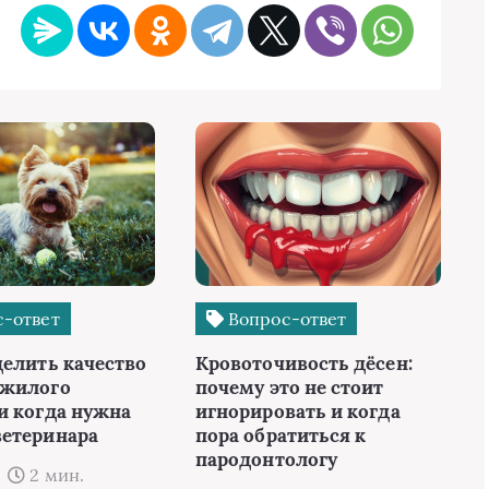
-ответ
Вопрос-ответ
делить качество
Кровоточивость дёсен:
ожилого
почему это не стоит
и когда нужна
игнорировать и когда
етеринара
пора обратиться к
пародонтологу
2 мин.