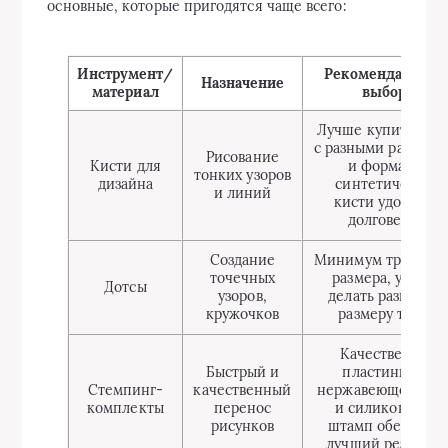
основные, которые пригодятся чаще всего:
Инструмент/
Рекомендации п
Назначение
материал
выбору
Лучше купить наб
с разными размера
Рисование
Кисти для
и формами,
тонких узоров
дизайна
синтетические
и линий
кисти удобны и
долговечны
Создание
Минимум три разн
точечных
размера, удобно
Дотсы
узоров,
делать разные по
кружочков
размеру точки
Качественная
Быстрый и
пластинка из
Стемпинг-
качественный
нержавеющей ста
комплекты
перенос
и силиконовый
рисунков
штамп обеспечат
лучший результа