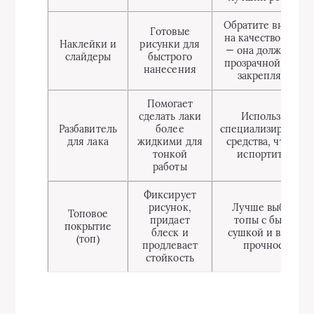
Обратите вниман
Готовые
на качество плен
Наклейки и
рисунки для
— она должна быт
слайдеры
быстрого
прозрачной и лег
нанесения
закрепляемой
Помогает
сделать лаки
Используйте
Разбавитель
более
специализированн
для лака
жидкими для
средства, чтобы н
тонкой
испортить лак
работы
Фиксирует
рисунок,
Лучше выбирать
Топовое
придает
топы с быстрой
покрытие
блеск и
сушкой и высоко
(топ)
продлевает
прочностью
стойкость